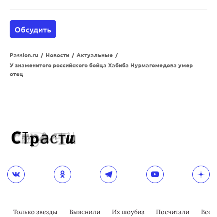
Обсудить
Passion.ru
/
Новости
/
Актуальные
/
У знаменитого российского бойца Хабиба Нурмагомедова умер
отец
Только звезды
Выяснили
Их шоубиз
Посчитали
Всер