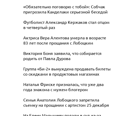
«Обязательно поговорю с тобой»: Собчак
пригрозила Канделаки серьезной беседой
Футболист Александр Кержаков стал отцом
в четвертый раз
Актриса Вера Алентова умерла в возрасте
83 лет после прощания с Лобоцким
Виктория Боня заявила, что собирается
родить от Павла Дурова
Группа «Би-2» вынуждена продавать билеты
со скидками в продуктовых магазинах
Наталья Фриске призналась, что уже два
года знакома с мужем-блогером
Семья Анатолия Лобоцкого запретила
съемку на прощании с артистом 25 декабря
На Елену Малышеву подали в суд из-за