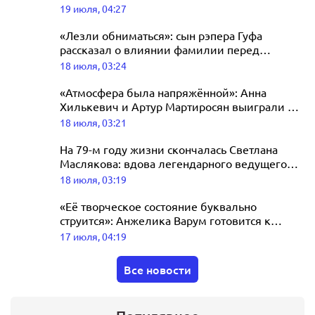
премьеры «Одиссеи»
19 июля, 04:27
Fest 2026
19 июля, 04:31
«Лезли обниматься»: сын рэпера Гуфа
рассказал о влиянии фамилии перед
реалити-шоу
18 июля, 03:24
«Атмосфера была напряжённой»: Анна
Хилькевич и Артур Мартиросян выиграли 5
миллионов рублей в шоу «Ставка на
18 июля, 03:21
любовь»
На 79-м году жизни скончалась Светлана
Маслякова: вдова легендарного ведущего
была символом КВН
18 июля, 03:19
«Её творческое состояние буквально
струится»: Анжелика Варум готовится к
выступлению на концерте Агутина в
17 июля, 04:19
Лужниках
Все новости