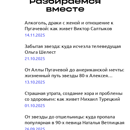
Дмитрий О
Разбираемся
адаптивных
съемках в 
вместе
навыков к
отсутствии
жизни на
Алкоголь, драки с женой и отношение к
24.11.2025
свободе - одна
Пугачевой: как живет Виктор Салтыков
из главных
14.11.2025
психолог
задач»:
Забытая звезда: куда исчезла телеведущая
УФСИН Светлана Громова
Ольга Шелест
о работе с осужденными
21.10.2025
22.12.2025
От Аллы Пугачевой до американской мечты:
жизненный путь звезды 80-х Алексея
Глызина
13.10.2025
Страшная утрата, создание хора и проблемы
со здоровьем: как живет Михаил Турецкий
01.10.2025
От звезды до отшельницы: куда пропала
популярная в 90-х певица Наталья Ветлицкая
26.09.2025