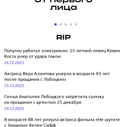
От первого
лица
«Мне может
«Мне 
быть больно,
быть я
но я
играть
RIP
продолжаю
прави
Бербер о к
певица
цвести»:
Попутно работал электриком: 25-летний певец Кевен
материнст
DINARA о музыкальной
Коста умер от удара током
карьере, спорте, бизнесе и
26.12.2025
15.12.2025
материнстве
Актриса Вера Алентова умерла в возрасте 83 лет
после прощания с Лобоцким
19.12.2025
25.12.2025
Семья Анатолия Лобоцкого запретила съемку
на прощании с артистом 25 декабря
24.12.2025
В возрасте 88 лет умерла актриса фильма «Не шутите
с Зоханом» Хелен Сифф