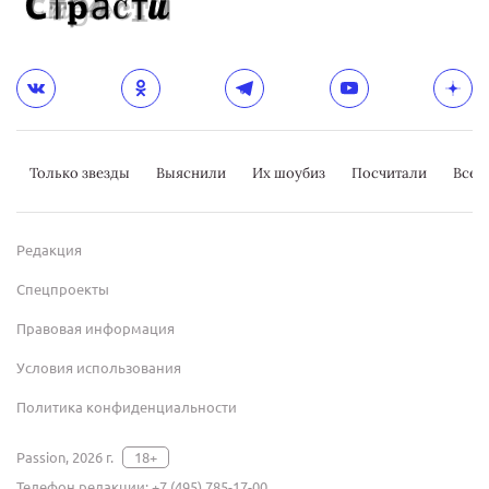
Только звезды
Выяснили
Их шоубиз
Посчитали
Всер
Редакция
Спецпроекты
Правовая информация
Условия использования
Политика конфиденциальности
Passion, 2026 г.
18+
Телефон редакции:
+7 (495) 785-17-00