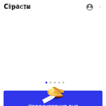
«Кинопоиск»
«Долг
обнулил
подхо
рейтинг
момен
летняя Дже
«Последнего
вернулась 
богатыря.