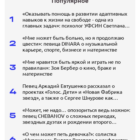
Популярное
«Оказывать помощь в развитии адаптивных
1
навыков к жизни на свободе - одна из
главных задач»: психолог УФСИН Светлана
Громова о работе с осужденными
«Мне может быть больно, но я продолжаю
2
цвести»: певица DINARA о музыкальной
карьере, спорте, бизнесе и материнстве
«Мне нравится быть яркой и играть не по
3
правилам»: Зоя Бербер о кино, браке и
материнстве
Певец Аркадий Евтушенко рассказал о
4
проектах «Голос. Дети» и «Новая Фабрика
звезд», а также о Сергее Шнурове как
наставнике
«Может, не надо… опозориться ведь можно»:
5
певец CHEBANOV о сложных периодах,
звездных дуэтах и рождении второго
ребенка
«О чем может петь девочка?»: солистка
6
«Мураками» Диляра Вагапова о конфликтах