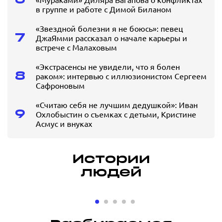
в группе и работе с Димой Биланом
«Звездной болезни я не боюсь»: певец
7
ДжаЯмми рассказал о начале карьеры и
встрече с Малаховым
«Экстрасенсы не увидели, что я болен
8
раком»: интервью с иллюзионистом Сергеем
Сафроновым
«Считаю себя не лучшим дедушкой»: Иван
9
Охлобыстин о съемках с детьми, Кристине
Асмус и внуках
Истории
людей
«Оказывать
«Вопр
помощь в
решал
развитии
по зво