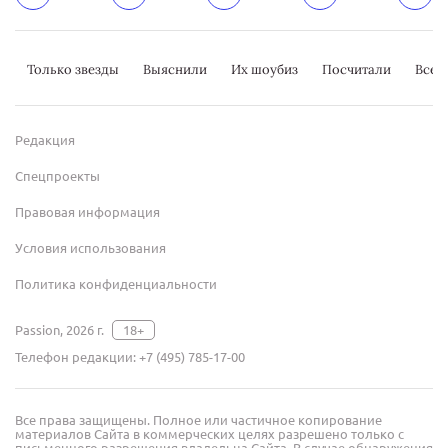
Только звезды
Выяснили
Их шоубиз
Посчитали
Всер
Редакция
Спецпроекты
Правовая информация
Условия использования
Политика конфиденциальности
Passion, 2026 г.
18+
Телефон редакции:
+7 (495) 785-17-00
Все права защищены. Полное или частичное копирование
материалов Сайта в коммерческих целях разрешено только с
письменного разрешения владельца Сайта. В случае обнаружения