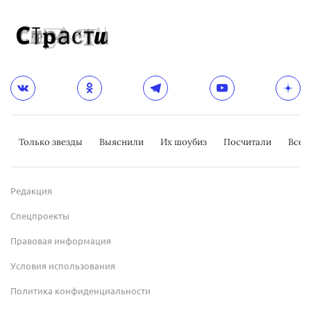
Только звезды
Выяснили
Их шоубиз
Посчитали
Всер
Редакция
Спецпроекты
Правовая информация
Условия использования
Политика конфиденциальности