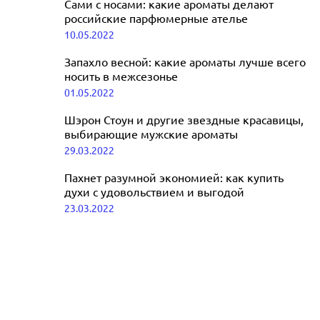
Создание стиля через духи и платья:
Сами с носами: какие ароматы делают
российские парфюмерные ателье
как рассказать о себе именно то, что
10.05.2022
хочется
02.10.2022
Запахло весной: какие ароматы лучше всего
носить в межсезонье
01.05.2022
Шэрон Стоун и другие звездные красавицы,
выбирающие мужские ароматы
29.03.2022
Пахнет разумной экономией: как купить
духи с удовольствием и выгодой
23.03.2022