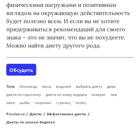
физическими нагрузками и позитивным
взглядом на окружающую действительность
будет полезно всем. И если вы не хотите
придерживаться рекомендаций для своего
знака – это не значит, что вы не похудеете.
Можно найти диету другого рода.
Обсудить
Теги:
близнецы
весы
водолей
выбрать диету
дева
диета по гороскопу
диета по знаку зодиака
козерог
лев
овен
рыбы
скорпион
стрелец
телец
Passion.ru
/
Диеты
/
Эффективные диеты
/
Диеты по знакам Зодиака