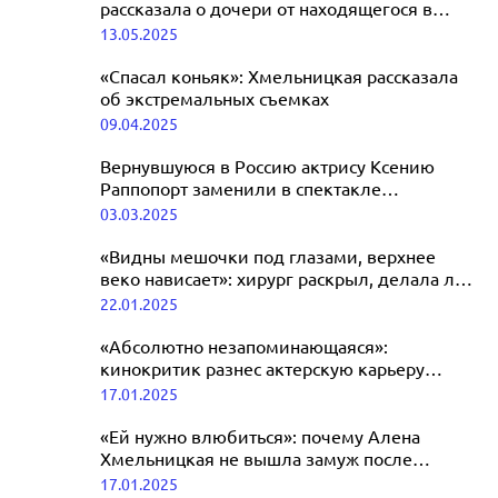
рассказала о дочери от находящегося в
коме Тиграна Кеосаяна
13.05.2025
«Спасал коньяк»: Хмельницкая рассказала
об экстремальных съемках
09.04.2025
Вернувшуюся в Россию актрису Ксению
Раппопорт заменили в спектакле
Хмельницкой
03.03.2025
«Видны мешочки под глазами, верхнее
веко нависает»: хирург раскрыл, делала ли
Хмельницкая пластику
22.01.2025
«Абсолютно незапоминающаяся»:
кинокритик разнес актерскую карьеру
Алены Хмельницкой
17.01.2025
«Ей нужно влюбиться»: почему Алена
Хмельницкая не вышла замуж после
развода с Кеосаяном
17.01.2025