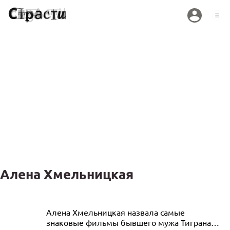
Алена Хмельницкая
«Без тебя я даже пять минут тоскую»:
Алена Хмельницкая назвала самые
знаковые фильмы бывшего мужа Тиграна
Алена Хмельницкая прячет слезы на 40-