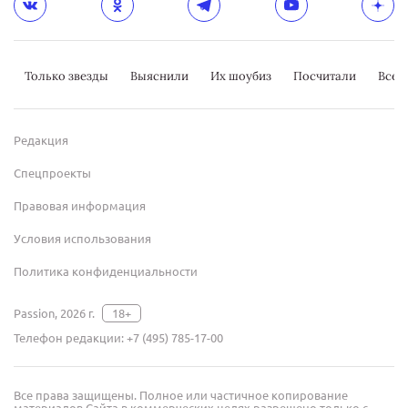
Только звезды
Выяснили
Их шоубиз
Посчитали
Всер
Редакция
Спецпроекты
Правовая информация
Условия использования
Политика конфиденциальности
Passion, 2026 г.
18+
Телефон редакции:
+7 (495) 785-17-00
Все права защищены. Полное или частичное копирование
материалов Сайта в коммерческих целях разрешено только с