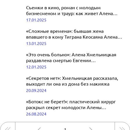
Съемки в кино, роман с молодым
бизнесменом и траур: как живет Алена
Хмельницкая после развода с Кеосаяном
17.01.2025
«Сложные времена»: бывшая жена
впавшего в кому Тиграна Кеосаяна Алена
Хмельницкая поделилась переживаниями
13.01.2025
«Это очень больно»: Алена Хмельницкая
раздавлена смертью Евгении
Добровольской и комой бывшего мужа
12.01.2025
«Секретов нет»: Хмельницкая рассказала,
выходит ли она из дома без макияжа
20.09.2024
«Ботокс не берет!»: пластический хирург
раскрыл секрет молодости Алены
Хмельницкой
26.08.2024