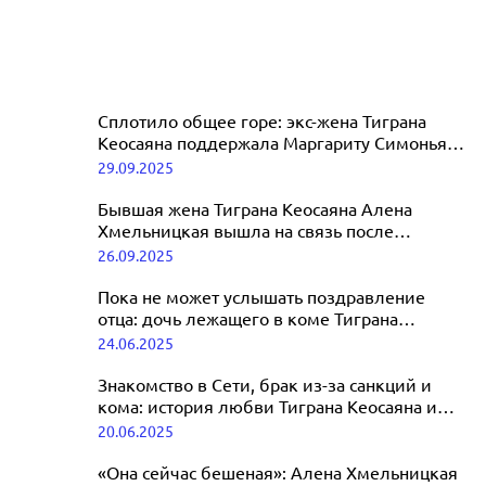
Сплотило общее горе: экс-жена Тиграна
Кеосаяна поддержала Маргариту Симоньян
на церемонии прощания
29.09.2025
Бывшая жена Тиграна Кеосаяна Алена
Хмельницкая вышла на связь после
новостей о его смерти
26.09.2025
Пока не может услышать поздравление
отца: дочь лежащего в коме Тиграна
Кеосаяна отмечает день рождения
24.06.2025
Знакомство в Сети, брак из-за санкций и
кома: история любви Тиграна Кеосаяна и
Маргариты Симоньян
20.06.2025
«Она сейчас бешеная»: Алена Хмельницкая