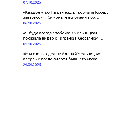
Кеосаяна
07.10.2025
й день после смерти Тиграна Кеосаяна
04.11.2025
«Каждое утро Тигран ездил кормить Ксюшу
завтраком»: Симоньян вспомнила об
отношениях Кеосаяна и Хмельницкой
06.10.2025
«Я буду всегда с тобой»: Хмельницкая
показала видео с Тиграном Кеосаяном,
снятое до его смерти
01.10.2025
«Мы снова в деле»: Алена Хмельницкая
впервые после смерти бывшего мужа
Тиграна Кеосаяна вышла на сцену
29.09.2025