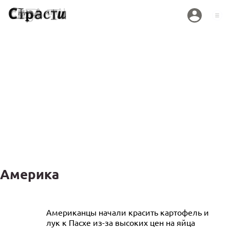
Америка
«Страшно»: экс-солистка группы
Американцы начали красить картофель и
лук к Пасхе из-за высоких цен на яйца
«Демо» отказалась возвращаться в