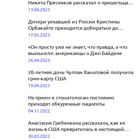
Никита Пресняков рассказал о пришельцах
в Америке
13.06.2023
Дочери уехавшей из России Кристины
Орбакайте приходится добираться до
школы на велосипеде
17.05.2023
«Он просто уже не знает, что правда, а что
вымысел»: американцы о Джо Байдене
26.04.2023
20-летняя дочь Чулпан Хаматовой получила
грин-карту США
19.04.2023
На прием к стоматологам постоянно
приходят обкуренные пациенты
04.11.2022
Анастасия Гребенкина рассказала, как ее
жизнь в США превратилась в настоящий
кошмар
30.03.2022