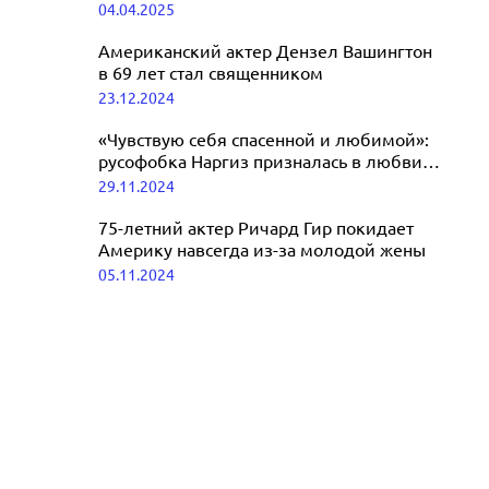
04.04.2025
США после поездки в Москву
01.06.2025
Американский актер Дензел Вашингтон
в 69 лет стал священником
23.12.2024
«Чувствую себя спасенной и любимой»:
русофобка Наргиз призналась в любви
Америке
29.11.2024
75-летний актер Ричард Гир покидает
Америку навсегда из-за молодой жены
05.11.2024