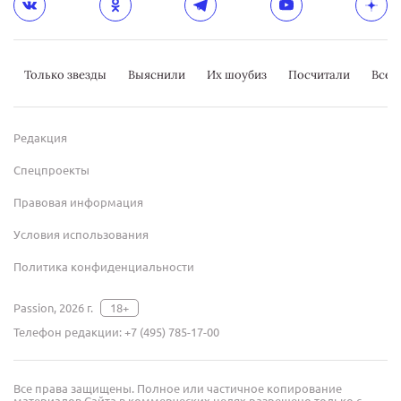
Только звезды
Выяснили
Их шоубиз
Посчитали
Всер
Редакция
Спецпроекты
Правовая информация
Условия использования
Политика конфиденциальности
Passion, 2026 г.
18+
Телефон редакции:
+7 (495) 785-17-00
Все права защищены. Полное или частичное копирование
материалов Сайта в коммерческих целях разрешено только с