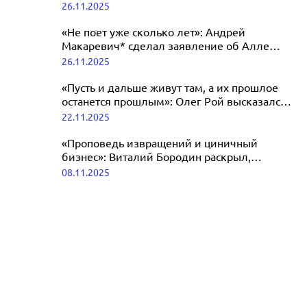
СССР
26.11.2025
поведения
26.11.2025
«Не поет уже сколько лет»: Андрей
Макаревич* сделал заявление об Алле
Пугачевой
26.11.2025
«Пусть и дальше живут там, а их прошлое
останется прошлым»: Олег Рой высказался
о Пугачевой и Макаревиче*
22.11.2025
«Проповедь извращений и циничный
бизнес»: Виталий Бородин раскрыл,
сколько Макаревич* зарабатывает в России
08.11.2025