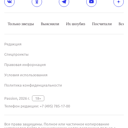
Только звезды
Выяснили
Их шоубиз
Посчитали
Всер
Редакция
Спецпроекты
Правовая информация
Условия использования
Политика конфиденциальности
Passion, 2026 г.
18+
Телефон редакции:
+7 (495) 785-17-00
Все права защищены. Полное или частичное копирование
материалов Сайта в коммерческих целях разрешено только с