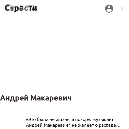
Андрей Макаревич
Макаревич* считает, что его признали
«Это была не жизнь, а позор»: музыкант
Андрей Макаревич* не жалеет о распаде
иноагентом из-за нерелевантного