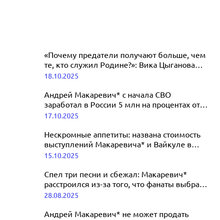
«Почему предатели получают больше, чем
те, кто служил Родине?»: Вика Цыганова
«обрушилась» на Макаревича*
18.10.2025
Андрей Макаревич* с начала СВО
заработал в России 5 млн на процентах от
вкладов
17.10.2025
Нескромные аппетиты: названа стоимость
выступлений Макаревича* и Вайкуле в
США
15.10.2025
Спел три песни и сбежал: Макаревич*
расстроился из-за того, что фанаты выбрали
не его, а концерт Земфиры*
28.08.2025
Андрей Макаревич* не может продать