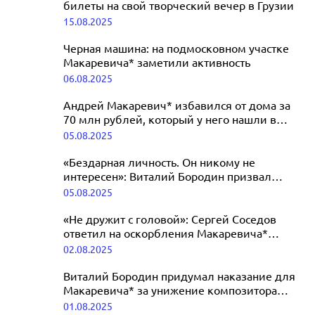
билеты на свой творческий вечер в Грузии
15.08.2025
Черная машина: на подмосковном участке
Макаревича* заметили активность
06.08.2025
Андрей Макаревич* избавился от дома за
70 млн рублей, который у него нашли в
России
05.08.2025
«Бездарная личность. Он никому не
интересен»: Виталий Бородин призвал
лишить Андрея Макаревича* званий
05.08.2025
«Не дружит с головой»: Сергей Соседов
ответил на оскорбления Макаревича*
в адрес Пахмутовой
02.08.2025
Виталий Бородин придумал наказание для
Макаревича* за унижение композитора
Пахмутовой
01.08.2025