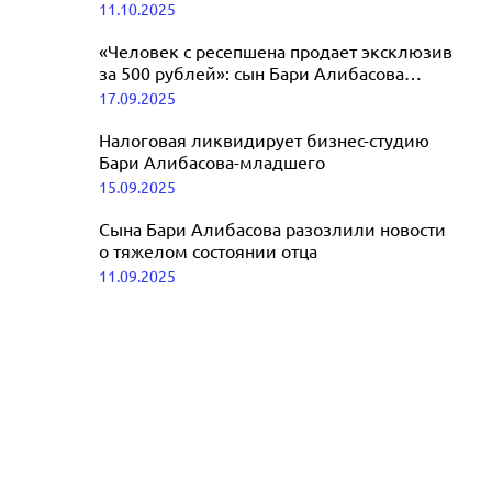
11.10.2025
отравления
22.12.2025
«Человек с ресепшена продает эксклюзив
за 500 рублей»: сын Бари Алибасова
раскрыл правду о здоровье продюсера
17.09.2025
Налоговая ликвидирует бизнес-студию
Бари Алибасова-младшего
15.09.2025
Сына Бари Алибасова разозлили новости
о тяжелом состоянии отца
11.09.2025