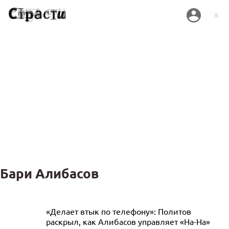
Бари Алибасов
Бари Алибасову запретили алкоголь из-
«Делает втык по телефону»: Политов
раскрыл, как Алибасов управляет «На-На»
за проблем с желудком после