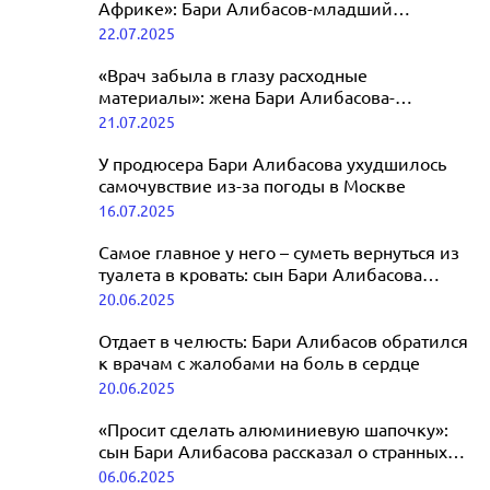
Африке»: Бари Алибасов-младший
рассказал об ослепшей жене
22.07.2025
«Врач забыла в глазу расходные
материалы»: жена Бари Алибасова-
младшего лишилась зрения
21.07.2025
У продюсера Бари Алибасова ухудшилось
самочувствие из-за погоды в Москве
16.07.2025
Самое главное у него – суметь вернуться из
туалета в кровать: сын Бари Алибасова
высказался о самочувствии отца
20.06.2025
Отдает в челюсть: Бари Алибасов обратился
к врачам с жалобами на боль в сердце
20.06.2025
«Просит сделать алюминиевую шапочку»:
сын Бари Алибасова рассказал о странных
желаниях отца, охваченного демонами
06.06.2025