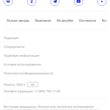
Только звезды
Выяснили
Их шоубиз
Посчитали
Всер
Редакция
Спецпроекты
Правовая информация
Условия использования
Политика конфиденциальности
Passion, 2026 г.
18+
Телефон редакции:
+7 (495) 785-17-00
Все права защищены. Полное или частичное копирование
материалов Сайта в коммерческих целях разрешено только с