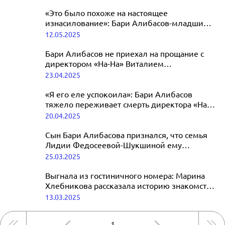
«Это было похоже на настоящее
изнасилование»: Бари Алибасов-младший
женился в 10-й раз
12.05.2025
Бари Алибасов не приехал на прощание с
директором «На-На» Виталием
Фроликовым
23.04.2025
«Я его еле успокоила»: Бари Алибасов
тяжело переживает смерть директора «На-
На» Виталия Фроликова
20.04.2025
Сын Бари Алибасова признался, что семья
Лидии Федосеевой-Шукшиной ему
неприятна
25.03.2025
Выгнала из гостиничного номера: Марина
Хлебникова рассказала историю знакомства
с Бари Алибасовым
13.03.2025