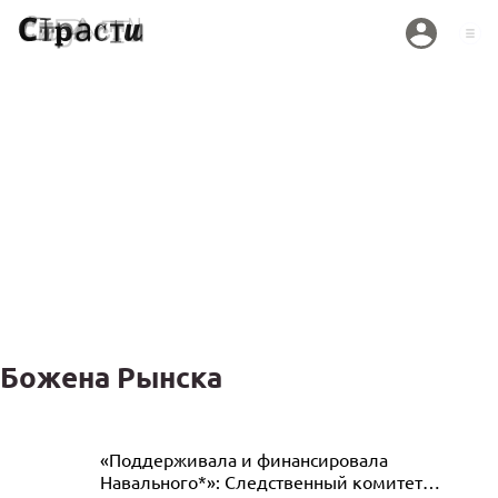
Божена Рынска
Божена Рынска добилась отдельной
«Поддерживала и финансировала
Навального*»: Следственный комитет
платежки за ЖКУ по квартире