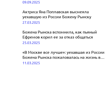
проверит блогера Божену Рынску
09.09.2025
покойного мужа
20.09.2025
Актриса Яна Поплавская высмеяла
уехавшую из России Божену Рынску
27.03.2025
Божена Рынска вспомнила, как пьяный
Ефремов корил ее за отказ общаться
25.03.2025
«В Москве все лучше»: уехавшая из России
Божена Рынска пожаловалась на жизнь в
Латвии
11.03.2025