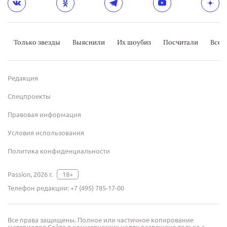
Только звезды
Выяснили
Их шоубиз
Посчитали
Всер
Редакция
Спецпроекты
Правовая информация
Условия использования
Политика конфиденциальности
Passion, 2026 г.
18+
Телефон редакции:
+7 (495) 785-17-00
Все права защищены. Полное или частичное копирование
материалов Сайта в коммерческих целях разрешено только с