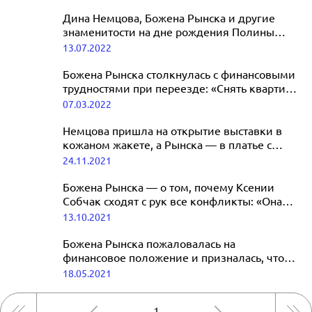
Дина Немцова, Божена Рынска и другие
знаменитости на дне рождения Полины
Аскери
13.07.2022
Божена Рынска столкнулась с финансовыми
трудностями при переезде: «Снять квартиру
мне просто не на что»
07.03.2022
Немцова пришла на открытие выставки в
кожаном жакете, а Рынска — в платье с
геометрическим принтом
24.11.2021
Божена Рынска — о том, почему Ксении
Собчак сходят с рук все конфликты: «Она
такая одна»
13.10.2021
Божена Рынска пожаловалась на
финансовое положение и призналась, что
не хочет работать
18.05.2021