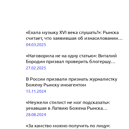
«Ехала музыку XVI века слушать?»: Рынска
считает, что заявившая об изнасиловании
Гордоном девушка тоже виновата
04.03.2025
«Наговорила не на одну статью»: Виталий
Бородин призвал проверить блогершу
Божену Рынску
27.02.2025
В России призвали признать журналистку
Божену Рынску иноагентом
15.11.2024
«Неужели стилист не мог подсказать»:
уехавшая в Латвию Божена Рынска
высмеяла внешность певицы Алсу
28.08.2024
«За хамство можно получить по лицу»: