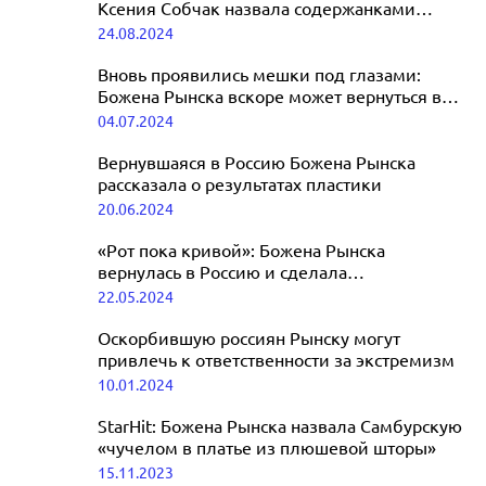
Ксения Собчак назвала содержанками
Зинаиду Пронченко и Божену Рынску
24.08.2024
Вновь проявились мешки под глазами:
Божена Рынска вскоре может вернуться в
Россию за новой пластикой
04.07.2024
Вернувшаяся в Россию Божена Рынска
рассказала о результатах пластики
20.06.2024
«Рот пока кривой»: Божена Рынска
вернулась в Россию и сделала
пластическую операцию
22.05.2024
Оскорбившую россиян Рынску могут
привлечь к ответственности за экстремизм
10.01.2024
StarHit: Божена Рынска назвала Самбурскую
«чучелом в платье из плюшевой шторы»
15.11.2023