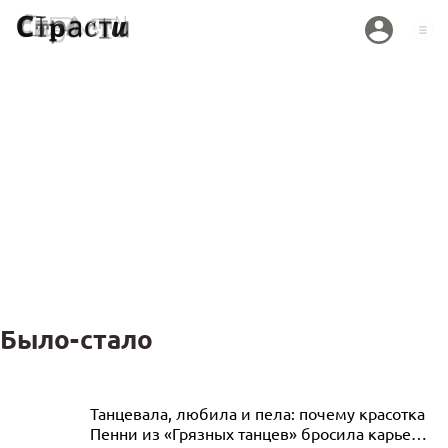
Было-стало
Со сцены — в психушку: как
Танцевала, любила и пела: почему красотка
Пенни из «Грязных танцев» бросила карьеру
сексуальность сломала жизнь