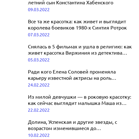
летний сын Константина Хабенского
09.03.2022
Все та же красотка: как живет и выглядит
королева боевиков 1980-х Синтия Ротрок
07.03.2022
Снялась в 5 фильмах и ушла в религию: как
живет красотка Виржиния из детектива
«Ищите женщину»
05.03.2022
Ради кого Елена Соловей променяла
карьеру известной актрисы на роль
американской домохозяйки
24.02.2022
Из милой девчушки — в роковую красотку:
как сейчас выглядит малышка Маша из
«Ворониных»
22.02.2022
Долина, Успенская и другие звезды, с
возрастом изменившиеся до
неузнаваемости
10.02.2022