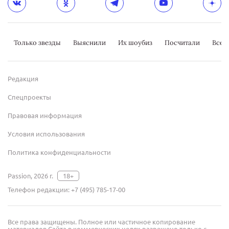
Только звезды
Выяснили
Их шоубиз
Посчитали
Всер
Редакция
Спецпроекты
Правовая информация
Условия использования
Политика конфиденциальности
Passion, 2026 г.
18+
Телефон редакции:
+7 (495) 785-17-00
Все права защищены. Полное или частичное копирование
материалов Сайта в коммерческих целях разрешено только с