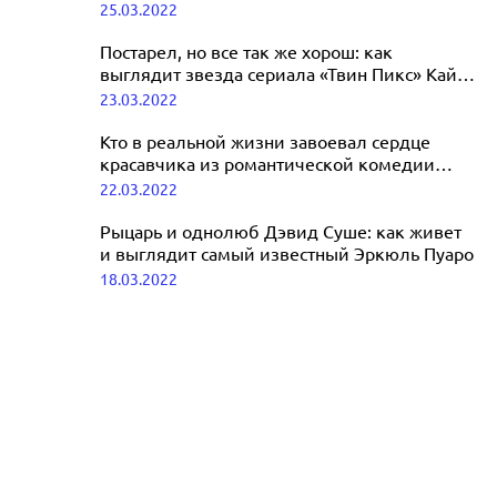
актрисы
25.03.2022
красавчика из «Обитаемого острова»
29.03.2022
Постарел, но все так же хорош: как
выглядит звезда сериала «Твин Пикс» Кайл
МакЛоклен
23.03.2022
Кто в реальной жизни завоевал сердце
красавчика из романтической комедии
«Это все она»
22.03.2022
Рыцарь и однолюб Дэвид Суше: как живет
и выглядит самый известный Эркюль Пуаро
18.03.2022