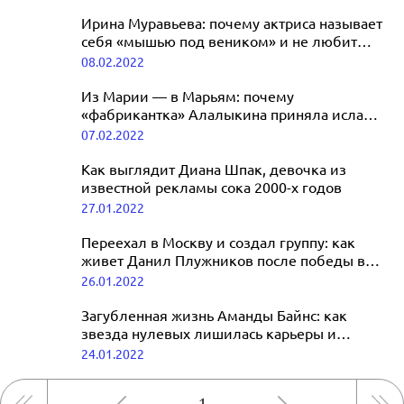
Ирина Муравьева: почему актриса называет
себя «мышью под веником» и не любит
публичность
08.02.2022
Из Марии — в Марьям: почему
«фабрикантка» Алалыкина приняла ислам
и бросила сцену
07.02.2022
Как выглядит Диана Шпак, девочка из
известной рекламы сока 2000-х годов
27.01.2022
Переехал в Москву и создал группу: как
живет Данил Плужников после победы в
шоу «Голос. Дети»
26.01.2022
Загубленная жизнь Аманды Байнс: как
звезда нулевых лишилась карьеры и
угодила в психушку
24.01.2022