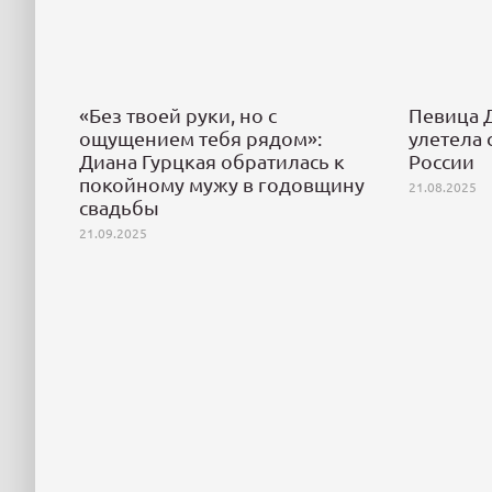
Гурцкая
отказалась
Гурцкая поблагодарила
«Оста
звезд за безвозмездное
безвы
заниматься
«Без твоей руки, но с
Певица 
участие в ее фестивале
постоя
ощущением тебя рядом»:
улетела 
политикой
для детей
живет
Диана Гурцкая обратилась к
России
спустя
16.10.2025
покойному мужу в годовщину
21.08.2025
и продолжать
смерт
15.10.202
свадьбы
дело мужа
21.09.2025
25.10.2025