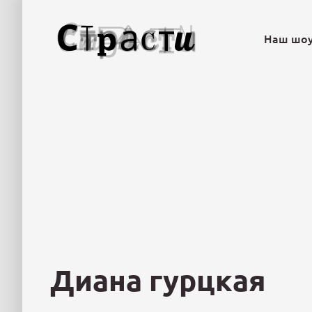
Наш шо
Диана гурцкая
Диана