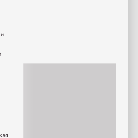
 и
й
к
кая