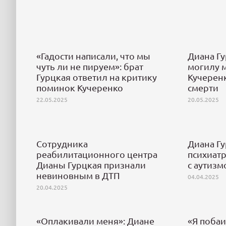
«Гадости написали, что мы
Диана Г
чуть ли не пируем»: брат
могилу 
Гурцкая ответил на критику
Кучерен
поминок Кучеренко
смерти
22.05.2025
20.05.2025
Сотрудника
Диана Гу
реабилитационного центра
психиат
Дианы Гурцкая признали
с аутизм
невиновным в ДТП
04.04.2025
20.04.2025
«Оплакивали меня»: Диане
«Я побаи