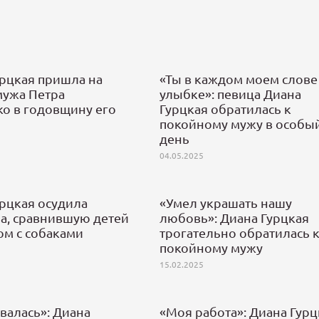
урцкая пришла на
«Ты в каждом моем слове
мужа Петра
улыбке»: певица Диана
ко в годовщину его
Гурцкая обратилась к
покойному мужу в особы
день
04.05.2025
рцкая осудила
«Умел украшать нашу
ра, сравнившую детей
любовь»: Диана Гурцкая
ом с собаками
трогательно обратилась 
покойному мужу
15.02.2025
валась»: Диана
«Моя работа»: Диана Гурц