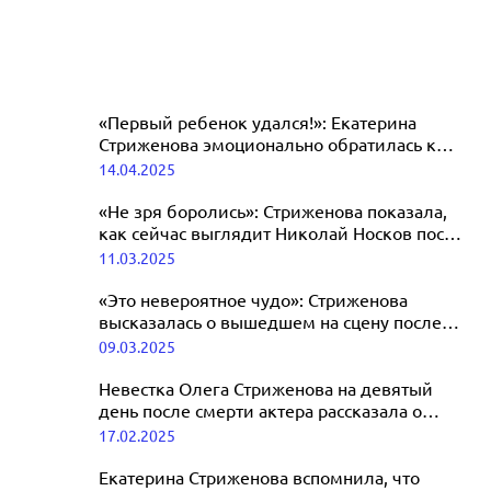
«Первый ребенок удался!»: Екатерина
Стриженова эмоционально обратилась к
старшей дочери
14.04.2025
«Не зря боролись»: Стриженова показала,
как сейчас выглядит Николай Носков после
инсульта
11.03.2025
«Это невероятное чудо»: Стриженова
высказалась о вышедшем на сцену после
инсульта Николае Носкове
09.03.2025
Невестка Олега Стриженова на девятый
день после смерти актера рассказала о
последних часах его жизни
17.02.2025
Екатерина Стриженова вспомнила, что