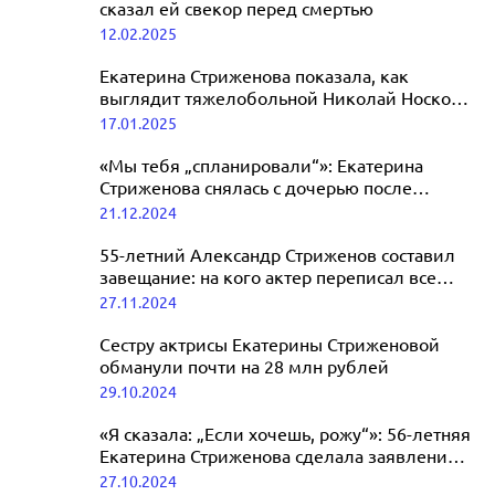
сказал ей свекор перед смертью
12.02.2025
Екатерина Стриженова показала, как
выглядит тяжелобольной Николай Носков:
не шевелит правой рукой
17.01.2025
«Мы тебя „спланировали“»: Екатерина
Стриженова снялась с дочерью после
заявления о третьей беременности
21.12.2024
55-летний Александр Стриженов составил
завещание: на кого актер переписал все
имущество
27.11.2024
Сестру актрисы Екатерины Стриженовой
обманули почти на 28 млн рублей
29.10.2024
«Я сказала: „Если хочешь, рожу“»: 56-летняя
Екатерина Стриженова сделала заявление о
беременности
27.10.2024