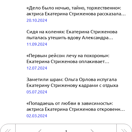
«Дело было ночью, тайно, торжественно»:
актриса Екатерина Стриженова рассказала о
венчании
20.10.2024
Сидя на коленях: Екатерина Стриженова
пыталась утешить вдову Александра
Маслякова на церемонии прощания
11.09.2024
«Первым рейсом лечу на похороны»:
Екатерина Стриженова оплакивает
свекровь, ставшую монахиней
12.07.2024
Заметили шрам: Ольга Орлова испугала
Екатерину Стриженову кадрами с отдыха
05.07.2024
«Попадаешь от любви в зависимость»:
актриса Екатерина Стриженова откровенно
рассказала о женщинах
02.03.2024