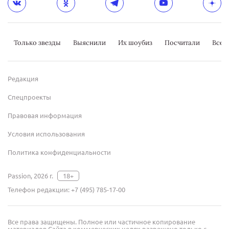
Только звезды
Выяснили
Их шоубиз
Посчитали
Всер
Редакция
Спецпроекты
Правовая информация
Условия использования
Политика конфиденциальности
Passion, 2026 г.
18+
Телефон редакции:
+7 (495) 785-17-00
Все права защищены. Полное или частичное копирование
материалов Сайта в коммерческих целях разрешено только с