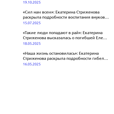
лет назад
19.10.2025
почетного звания
18.11.2025
«Сил нам всем»: Екатерина Стриженова
раскрыла подробности воспитания внуков-
двойняшек
15.07.2025
«Такие люди попадают в рай»: Екатерина
Стриженова высказалась о погибшей Елене
Земляникиной-Крылатовой
18.05.2025
«Наша жизнь остановилась»: Екатерина
Стриженова раскрыла подробности гибели
золовки Елены Земляникиной
16.05.2025