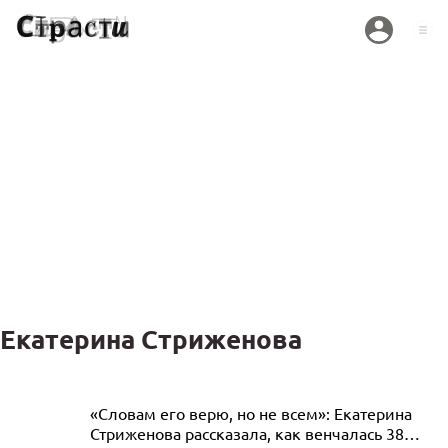
Екатерина Стриженова
Екатерина Стриженова вспомнила об
«Словам его верю, но не всем»: Екатерина
Стриженова рассказала, как венчалась 38
умерших родителях после присвоения