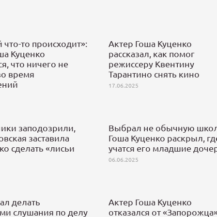
 что-то происходит»:
Актер Гоша Куценко
ша Куценко
рассказал, как помог
я, что ничего не
режиссеру Квентину
во время
Тарантино снять кино
ений
17.06.2025
ики заподозрили,
Выбрал не обычную школ
овская заставила
Гоша Куценко раскрыл, гд
о сделать «лисьи
учатся его младшие доче
06.06.2025
тал делать
Актер Гоша Куценко
ми слушания по делу
отказался от «Запорожца»