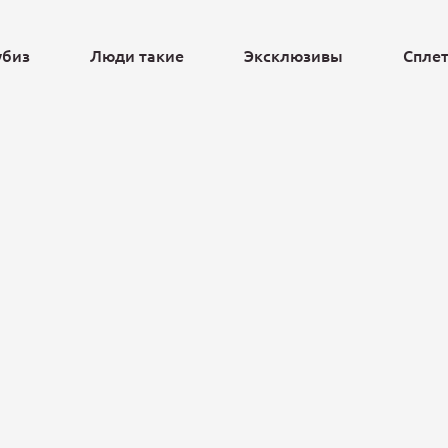
убиз
Люди такие
Эксклюзивы
Спле
Ещё
Гоша Куценко