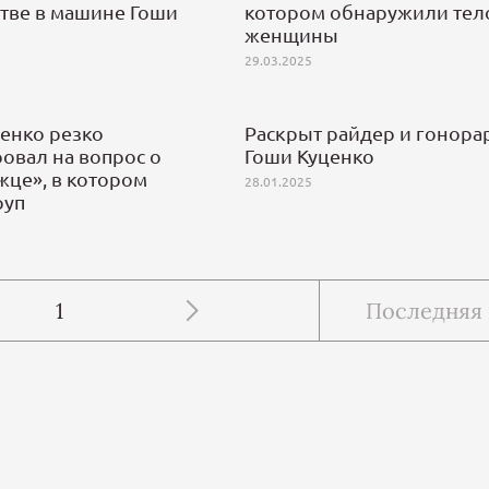
стве в машине Гоши
котором обнаружили тел
женщины
29.03.2025
енко резко
Раскрыт райдер и гонора
овал на вопрос о
Гоши Куценко
жце», в котором
28.01.2025
руп
1
Последняя