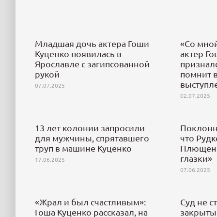
Младшая дочь актера Гоши
«Со мной
Куценко появилась в
актер Го
Ярославле с загипсованной
призналс
рукой
помнит 
выступл
07.07.2025
02.07.2025
13 лет колонии запросили
Поклонн
для мужчины, спрятавшего
что Рудк
труп в машине Куценко
Плющенк
глазки»
17.06.2025
07.06.2025
«Жрал и был счастливым»:
Суд не с
Гоша Куценко рассказал, на
закрыты