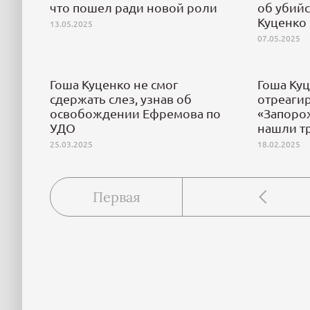
что пошел ради новой роли
об убий
Куценко
13.05.2025
07.05.2025
Гоша Куценко не смог
Гоша Куц
сдержать слез, узнав об
отреагир
освобождении Ефремова по
«Запоро
УДО
нашли т
25.03.2025
18.02.2025
Первая