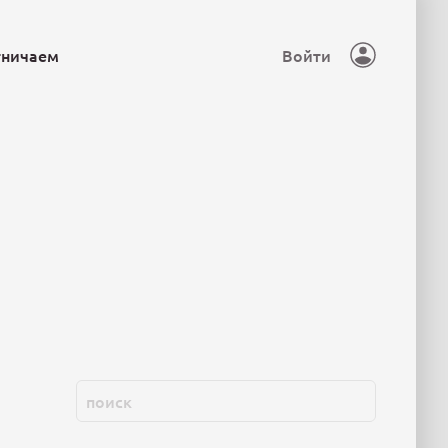
тничаем
Войти