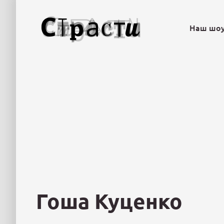
Наш шо
Гоша Куценко
«Все хотят