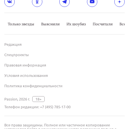
Только звезды
Выяснили
Их шоубиз
Посчитали
Всер
Редакция
Спецпроекты
Правовая информация
Условия использования
Политика конфиденциальности
Passion, 2026 г.
18+
Телефон редакции:
+7 (495) 785-17-00
Все права защищены. Полное или частичное копирование
материалов Сайта в коммерческих целях разрешено только с