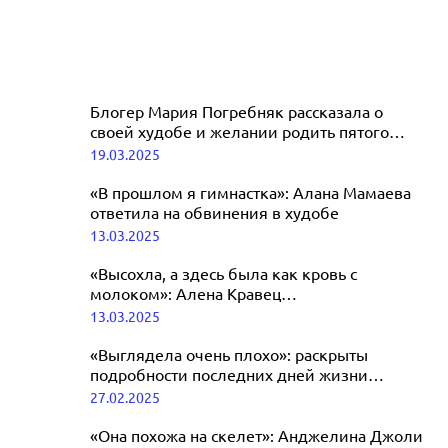
Блогер Мария Погребняк рассказала о
своей худобе и желании родить пятого
ребенка
19.03.2025
«В прошлом я гимнастка»: Алана Мамаева
ответила на обвинения в худобе
13.03.2025
«Высохла, а здесь была как кровь с
молоком»: Алена Кравец
прокомментировала вид Аллы Пугачевой
13.03.2025
«Выглядела очень плохо»: раскрыты
подробности последних дней жизни
Мишель Трахтенберг, умершей в 39 лет
27.02.2025
«Она похожа на скелет»: Анджелина Джоли