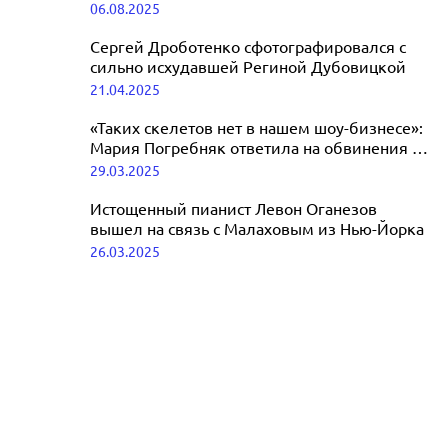
Литвинову
06.08.2025
болезненным видом
07.08.2025
Сергей Дроботенко сфотографировался с
сильно исхудавшей Региной Дубовицкой
21.04.2025
«Таких скелетов нет в нашем шоу-бизнесе»:
Мария Погребняк ответила на обвинения в
анорексии
29.03.2025
Истощенный пианист Левон Оганезов
вышел на связь с Малаховым из Нью-Йорка
26.03.2025