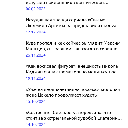
испугала поклонников критической
худобой
06.02.2025
Исхудавшая звезда сериала «Сваты»
Людмила Артемьева представила фильм в
Петербурге
12.12.2024
Куда пропал и как сейчас выглядит Максим
Мальцев, сыгравший Папазогло в сериале
«Солдаты»
25.11.2024
«Как восковая фигура»: внешность Николь
Кидман стала стремительно меняться после
смерти матери
19.11.2024
«Уже на инопланетянина похожа»: молодая
жена Цекало продолжает худеть
15.10.2024
«Состояние, близкое к анорексии»: что
стоит за экстремальной худобой Екатерины
Варнавы
14.10.2024