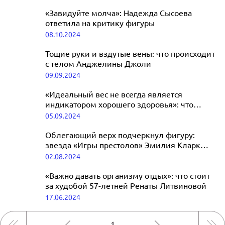
«Завидуйте молча»: Надежда Сысоева
ответила на критику фигуры
08.10.2024
Тощие руки и вздутые вены: что происходит
с телом Анджелины Джоли
09.09.2024
«Идеальный вес не всегда является
индикатором хорошего здоровья»: что
происходит с молодой женой Александра
05.09.2024
Цекало
Облегающий верх подчеркнул фигуру:
звезда «Игры престолов» Эмилия Кларк
удивила фанатов сильной худобой
02.08.2024
«Важно давать организму отдых»: что стоит
за худобой 57-летней Ренаты Литвиновой
17.06.2024