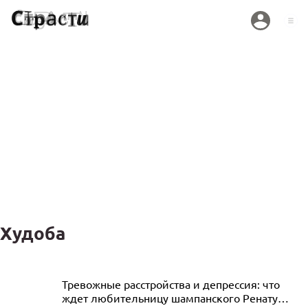
Худоба
Актер Роберт Де Ниро экстремально
Тревожные расстройства и депрессия: что
ждет любительницу шампанского Ренату
похудел и встревожил фанатов