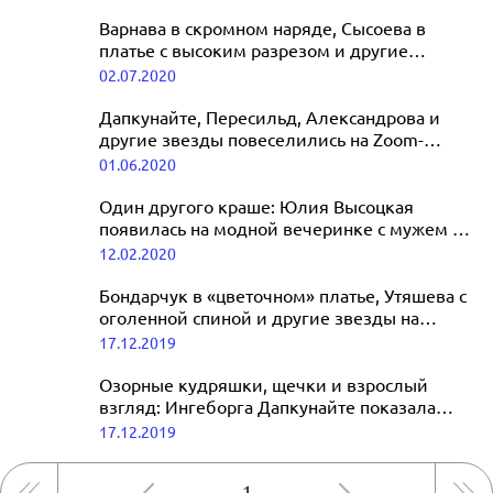
Варнава в скромном наряде, Сысоева в
платье с высоким разрезом и другие
звезды на премьере спектакля
02.07.2020
«Пигмалион»
Дапкунайте, Пересильд, Александрова и
другие звезды повеселились на Zoom-
вечеринке фонда «Галчонок»
01.06.2020
Один другого краше: Юлия Высоцкая
появилась на модной вечеринке с мужем и
подросшим сыном
12.02.2020
Бондарчук в «цветочном» платье, Утяшева с
оголенной спиной и другие звезды на
вечере бренда Alexander Terekhov
17.12.2019
Озорные кудряшки, щечки и взрослый
взгляд: Ингеборга Дапкунайте показала
себя в 5-летнем возрасте
17.12.2019