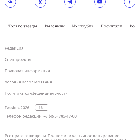
Только звезды
Выяснили
Их шоубиз
Посчитали
Всер
Редакция
Спецпроекты
Правовая информация
Условия использования
Политика конфиденциальности
Passion, 2026 г.
18+
Телефон редакции:
+7 (495) 785-17-00
Все права защищены. Полное или частичное копирование
материалов Сайта в коммерческих целях разрешено только с