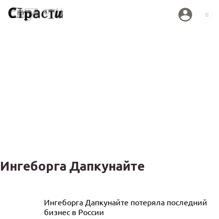
Ингеборга Дапкунайте
Дапкунайте заявила об уважении к
Ингеборга Дапкунайте потеряла последний
бизнес в России
украинцам за их нежелание говорить на