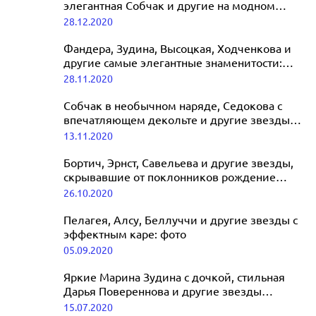
элегантная Собчак и другие на модном
вечере Bosco
28.12.2020
Фандера, Зудина, Высоцкая, Ходченкова и
другие самые элегантные знаменитости:
фото
28.11.2020
Собчак в необычном наряде, Седокова с
впечатляющем декольте и другие звезды
на премии «GQ Человек года» 2020
13.11.2020
Бортич, Эрнст, Савельева и другие звезды,
скрывавшие от поклонников рождение
ребенка
26.10.2020
Пелагея, Алсу, Беллуччи и другие звезды с
эффектным каре: фото
05.09.2020
Яркие Марина Зудина с дочкой, стильная
Дарья Повереннова и другие звезды
открыли фестиваль цветов в ГУМе
15.07.2020