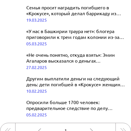
Семья просит наградить погибшего в
«Крокусе», который делал баррикаду из
столов
19.03.2025
«У нас в Башкирии траура нет»: блогера
приговорили к трем годам колонии из-за
слов о теракте в «Крокусе»
05.03.2025
«Не очень понятно, откуда взять»: Эмин
Агаларов высказался о деньгах
на реконструкцию «Крокус Сити Холла»
27.02.2025
Другим выплатили деньги на следующий
день: дети погибшей в «Крокусе» женщины
до сих пор не получили компенсацию
10.02.2025
Опросили больше 1700 человек:
предварительное следствие по делу
о теракте в «Крокус Сити Холле»
05.02.2025
завершилось