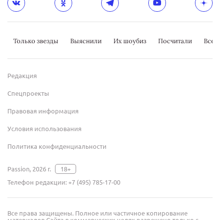
Только звезды
Выяснили
Их шоубиз
Посчитали
Всер
Редакция
Спецпроекты
Правовая информация
Условия использования
Политика конфиденциальности
Passion, 2026 г.
18+
Телефон редакции:
+7 (495) 785-17-00
Все права защищены. Полное или частичное копирование
материалов Сайта в коммерческих целях разрешено только с