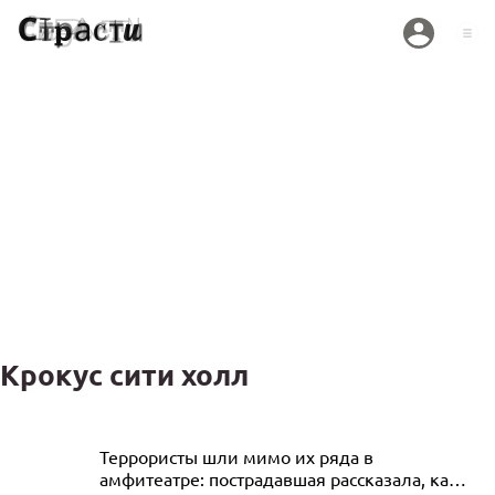
Крокус сити холл
Андрей Малахов и Сергей Светлаков
Террористы шли мимо их ряда в
амфитеатре: пострадавшая рассказала, как
пропали из дела о теракте в «Крокусе»