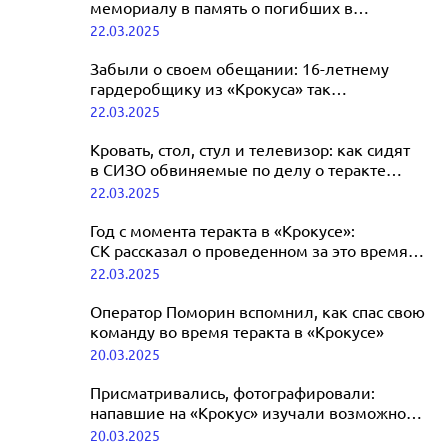
мемориалу в память о погибших в
«Крокусе»
22.03.2025
Забыли о своем обещании: 16-летнему
гардеробщику из «Крокуса» так
и не подарили квартиру
22.03.2025
Кровать, стол, стул и телевизор: как сидят
в СИЗО обвиняемые по делу о теракте
в «Крокусе»
22.03.2025
Год с момента теракта в «Крокусе»:
СК рассказал о проведенном за это время
расследовании
22.03.2025
Оператор Поморин вспомнил, как спас свою
команду во время теракта в «Крокусе»
20.03.2025
Присматривались, фотографировали:
напавшие на «Крокус» изучали возможность
теракта на Красной площади
20.03.2025