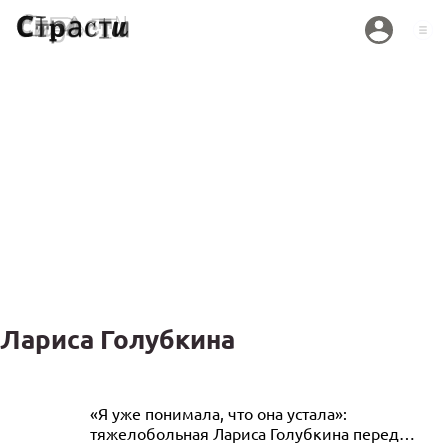
Лариса Голубкина
Стас Садальский возмущен тем, что
«Я уже понимала, что она устала»:
тяжелобольная Лариса Голубкина перед
Голубкину похоронили не рядом