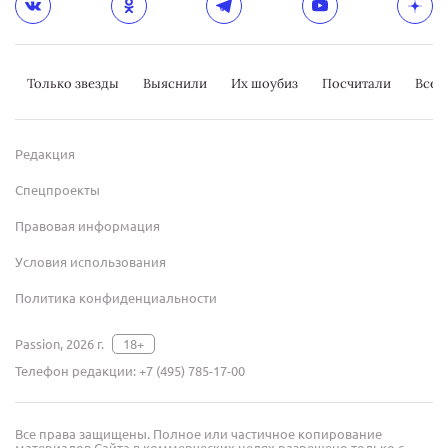
Только звезды
Выяснили
Их шоубиз
Посчитали
Всер
Редакция
Спецпроекты
Правовая информация
Условия использования
Политика конфиденциальности
Passion, 2026 г.
18+
Телефон редакции:
+7 (495) 785-17-00
Все права защищены. Полное или частичное копирование
материалов Сайта в коммерческих целях разрешено только с