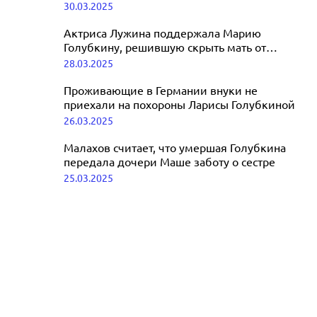
смертью заметно ослабла
30.03.2025
с Мироновым
18.08.2025
Актриса Лужина поддержала Марию
Голубкину, решившую скрыть мать от
посторонних
28.03.2025
Проживающие в Германии внуки не
приехали на похороны Ларисы Голубкиной
26.03.2025
Малахов считает, что умершая Голубкина
передала дочери Маше заботу о сестре
25.03.2025