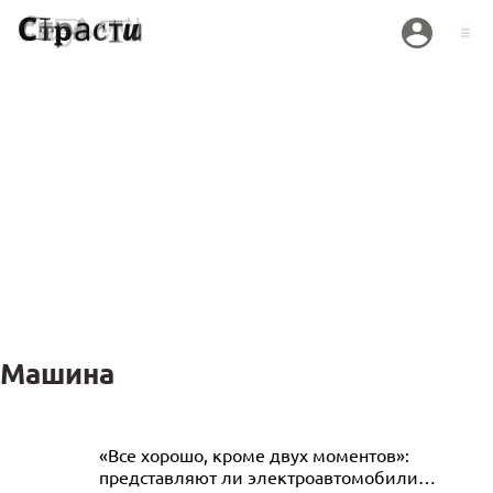
Машина
Уголовное дело так и не возбудили:
«Все хорошо, кроме двух моментов»:
представляют ли электроавтомобили
сын высокопоставленной чиновницы