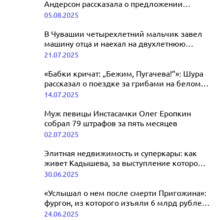
Андерсон рассказала о предложении
Сильвестра Сталлоне купить ей «Порше»
05.08.2025
В Чувашии четырехлетний мальчик завел
машину отца и наехал на двухлетнюю
сестру
21.07.2025
«Бабки кричат: „Бежим, Пугачева!“»: Шура
рассказал о поездке за грибами на белом
лимузине
14.07.2025
Муж певицы Инстасамки Олег Еропкин
собрал 79 штрафов за пять месяцев
02.07.2025
Элитная недвижимость и суперкары: как
живет Кадышева, за выступление которой
готовы платить 50 млн рублей
30.06.2025
«Услышал о нем после смерти Пригожина»:
фургон, из которого изъяли 6 млрд рублей,
ржавеет у отеля в Петербурге
24.06.2025