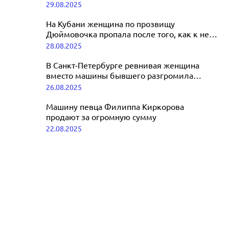
угрозу для лесов
29.08.2025
может избежать наказания за
смертельное ДТП
На Кубани женщина по прозвищу
Дюймовочка пропала после того, как к ней
09.09.2025
в машину сел незнакомец
28.08.2025
В Санкт-Петербурге ревнивая женщина
вместо машины бывшего разгромила
чужое авто
26.08.2025
Машину певца Филиппа Киркорова
продают за огромную сумму
22.08.2025