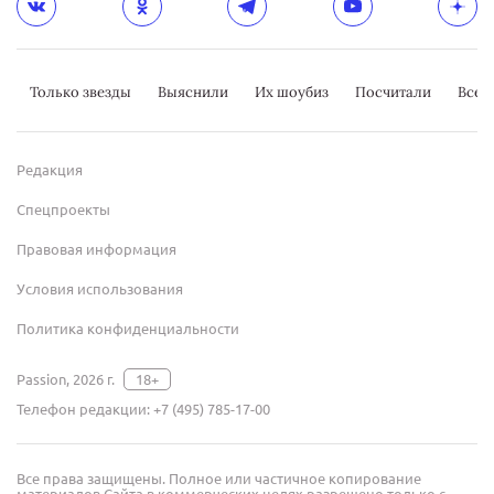
Только звезды
Выяснили
Их шоубиз
Посчитали
Всер
Редакция
Спецпроекты
Правовая информация
Условия использования
Политика конфиденциальности
Passion, 2026 г.
18+
Телефон редакции:
+7 (495) 785-17-00
Все права защищены. Полное или частичное копирование
материалов Сайта в коммерческих целях разрешено только с