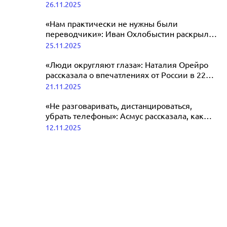
26.11.2025
ангела»
27.11.2025
«Нам практически не нужны были
переводчики»: Иван Охлобыстин раскрыл
детали съемок с Наталией Орейро
25.11.2025
«Люди округляют глаза»: Наталия Орейро
рассказала о впечатлениях от России в 22
года
21.11.2025
«Не разговаривать, дистанцироваться,
убрать телефоны»: Асмус рассказала, как
снималась с Наталией Орейро
12.11.2025