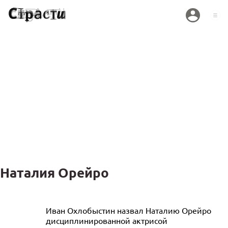
Наталия Орейро
Наталия Орейро заявила, что у нее не
Иван Охлобыстин назвал Наталию Орейро
дисциплинированной актрисой
было отношений с актером из «Дикого