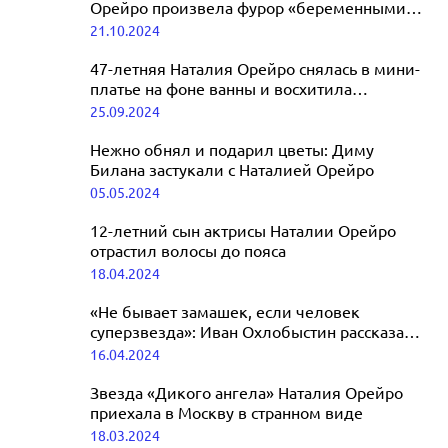
Орейро произвела фурор «беременными»
фото
21.10.2024
47-летняя Наталия Орейро снялась в мини-
платье на фоне ванны и восхитила
поклонников
25.09.2024
Нежно обнял и подарил цветы: Диму
Билана застукали с Наталией Орейро
05.05.2024
12-летний сын актрисы Наталии Орейро
отрастил волосы до пояса
18.04.2024
«Не бывает замашек, если человек
суперзвезда»: Иван Охлобыстин рассказал о
съемках с Наталией Орейро
16.04.2024
Звезда «Дикого ангела» Наталия Орейро
приехала в Москву в странном виде
18.03.2024