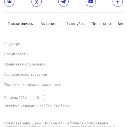
Только звезды
Выяснили
Их шоубиз
Посчитали
Всер
Редакция
Спецпроекты
Правовая информация
Условия использования
Политика конфиденциальности
Passion, 2026 г.
18+
Телефон редакции:
+7 (495) 785-17-00
Все права защищены. Полное или частичное копирование
материалов Сайта в коммерческих целях разрешено только с