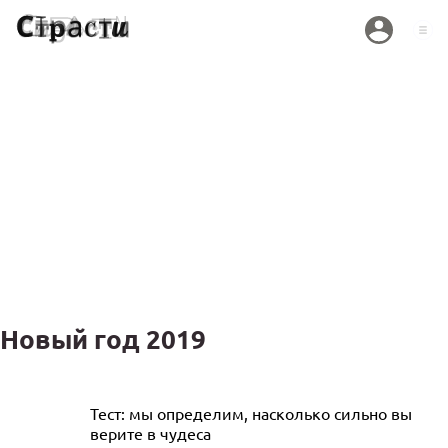
Новый год 2019
Как сейчас выглядят теперь и чем
Тест: мы определим, насколько сильно вы
верите в чудеса
занимаются дети-звезды из