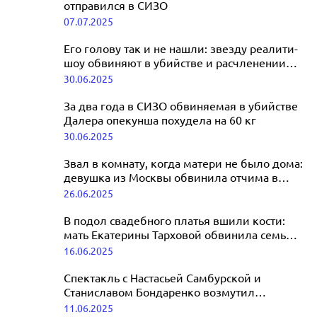
отправился в СИЗО
07.07.2025
Его голову так и не нашли: звезду реалити-
шоу обвиняют в убийстве и расчленении
возлюбленного
30.06.2025
За два года в СИЗО обвиняемая в убийстве
Далера опекунша похудела на 60 кг
30.06.2025
Звал в комнату, когда матери не было дома:
девушка из Москвы обвинила отчима в
многолетних изнасилованиях
26.06.2025
В подол свадебного платья вшили кости:
мать Екатерины Тарховой обвинила семью
ее бывшего мужа в колдовстве
16.06.2025
Спектакль с Настасьей Самбурской и
Станиславом Бондаренко возмутил
общественность
11.06.2025