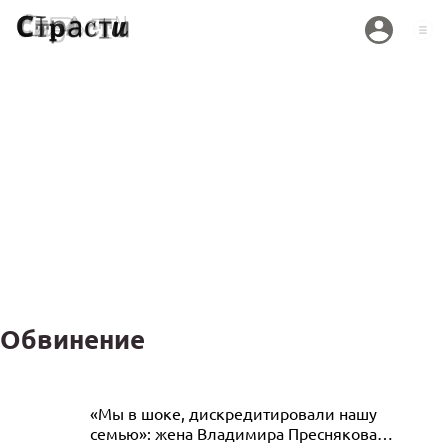
Обвинение
«Интервью с насильниками и убийцами
«Мы в шоке, дискредитировали нашу
семью»: жена Владимира Преснякова
стали нормой»: Вика Цыганова