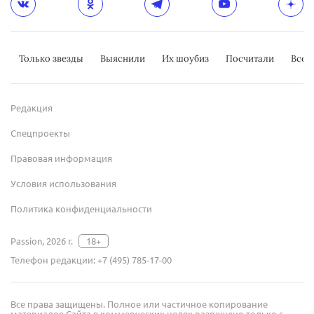
Только звезды
Выяснили
Их шоубиз
Посчитали
Всер
Редакция
Спецпроекты
Правовая информация
Условия использования
Политика конфиденциальности
Passion, 2026 г.
18+
Телефон редакции:
+7 (495) 785-17-00
Все права защищены. Полное или частичное копирование
материалов Сайта в коммерческих целях разрешено только с