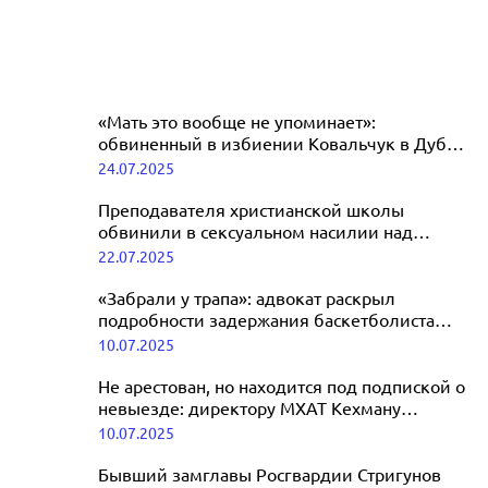
«Мать это вообще не упоминает»:
обвиненный в избиении Ковальчук в Дубае
Папазов рассказал свою версию событий
24.07.2025
Преподавателя христианской школы
обвинили в сексуальном насилии над
одной из учениц
22.07.2025
«Забрали у трапа»: адвокат раскрыл
подробности задержания баскетболиста
Касаткина в Париже
10.07.2025
Не арестован, но находится под подпиской о
невыезде: директору МХАТ Кехману
предъявили обвинение
10.07.2025
Бывший замглавы Росгвардии Стригунов