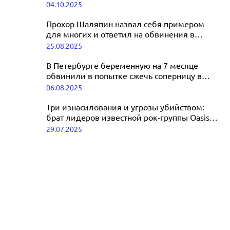
Наталья Подольская обвинила НТВ в
04.10.2025
обвинила Ксению Собчак в
клевете
предательстве
Прохор Шаляпин назвал себя примером
для многих и ответил на обвинения в
07.10.2025
тунеядстве
25.08.2025
В Петербурге беременную на 7 месяце
обвинили в попытке сжечь соперницу в
машине
06.08.2025
Три изнасилования и угрозы убийством:
брат лидеров известной рок-группы Oasis
попал под следствие
29.07.2025