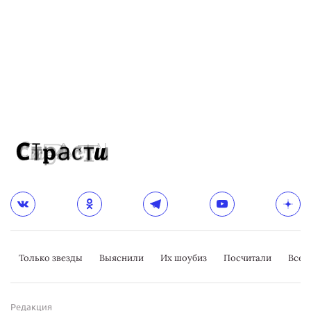
Только звезды
Выяснили
Их шоубиз
Посчитали
Всер
Редакция