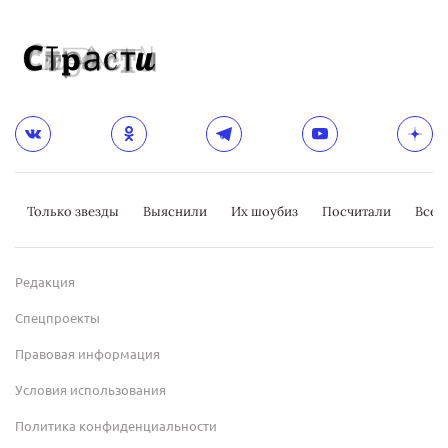
Только звезды
Выяснили
Их шоубиз
Посчитали
Всер
Редакция
Спецпроекты
Правовая информация
Условия использования
Политика конфиденциальности