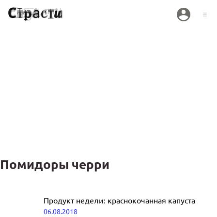
Помидоры черри
Запеченный тофу пюре из баклажанов,
Продукт недели: краснокочанная капуста
тартар из манго, вяленые помидоры
06.08.2018