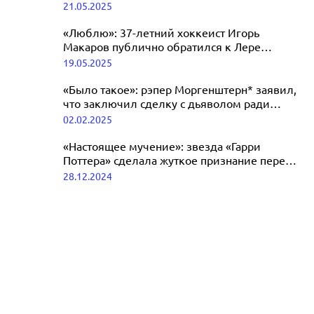
написала исповедальное письмо
21.05.2025
от Петросяна
11.06.2025
«Люблю»: 37-летний хоккеист Игорь
Макаров публично обратился к Лере
Кудрявцевой
19.05.2025
«Было такое»: рэпер Моргенштерн* заявил,
что заключил сделку с дьяволом ради
славы
02.02.2025
«Настоящее мучение»: звезда «Гарри
Поттера» сделала жуткое признание перед
смертью
28.12.2024