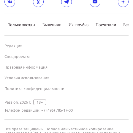
Только звезды
Выяснили
Их шоубиз
Посчитали
Всер
Редакция
Спецпроекты
Правовая информация
Условия использования
Политика конфиденциальности
Passion, 2026 г.
18+
Телефон редакции:
+7 (495) 785-17-00
Все права защищены. Полное или частичное копирование
материалов Сайта в коммерческих целях разрешено только с