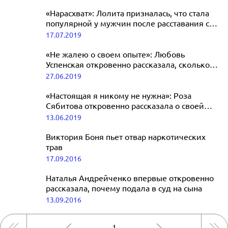
«Нарасхват»: Лолита призналась, что стала
популярной у мужчин после расставания с
пятым мужем
17.07.2019
«Не жалею о своем опыте»: Любовь
Успенская откровенно рассказала, сколько у
нее было мужчин
27.06.2019
«Настоящая я никому не нужна»: Роза
Сябитова откровенно рассказала о своей
депрессии
13.06.2019
Виктория Боня пьет отвар наркотических
трав
17.09.2016
Наталья Андрейченко впервые откровенно
рассказала, почему подала в суд на сына
13.09.2016