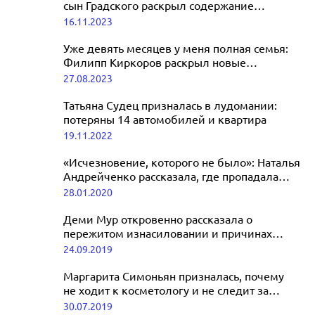
сын Градского раскрыл содержание
дневника Марины Коташенко
16.11.2023
Уже девять месяцев у меня полная семья:
Филипп Киркоров раскрыл новые
подробности личной жизни
27.08.2023
Татьяна Судец призналась в лудомании:
потеряны 14 автомобилей и квартира
19.11.2022
«Исчезновение, которого не было»: Наталья
Андрейченко рассказала, где пропадала
несколько дней
28.01.2020
Деми Мур откровенно рассказала о
пережитом изнасиловании и причинах
расставания с Эштоном Кутчером
24.09.2019
Маргарита Симоньян призналась, почему
не ходит к косметологу и не следит за
модой
30.07.2019