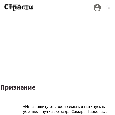
Признание
«Люблю! Женя П»: Татьяна Брухунова
«Ища защиту от своей семьи, я наткнусь на
убийц»: внучка экс-мэра Самары Тархова
похвасталась неожиданным подарком