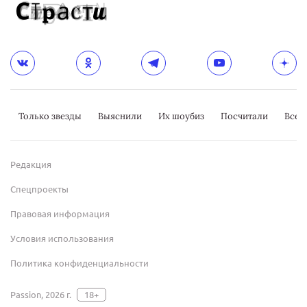
Только звезды
Выяснили
Их шоубиз
Посчитали
Всер
Редакция
Спецпроекты
Правовая информация
Условия использования
Политика конфиденциальности
Passion, 2026 г.
18+