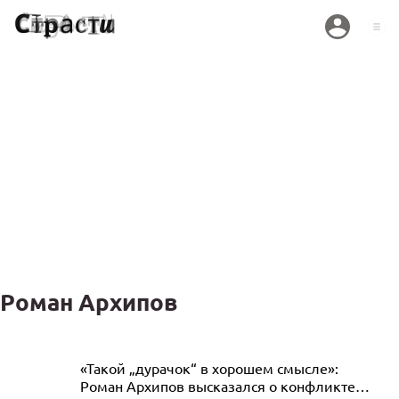
Роман Архипов
«Рассказывал, как победил болезнь»:
«Такой „дурачок“ в хорошем смысле»:
Роман Архипов высказался о конфликте
Роман Попов думал, что полностью