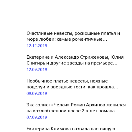
Счастливые невесты, роскошные платья и
море любви: самые романтичные
свадебные видео звезд в 2019 году
12.12.2019
Екатерина и Александр Стриженовы, Юлия
Снигирь и другие звезды на премьере
фильма «Тайна печати дракона»
12.09.2019
Необычное платье невесты, нежные
поцелуи и звездные гости: как прошла
свадьба Романа Архипова и Алисы
09.09.2019
Огородниковой
Экс-солист «Челси» Роман Архипов женился
на возлюбленной после 2-х лет романа
07.09.2019
Екатерина Климова назвала настоящую