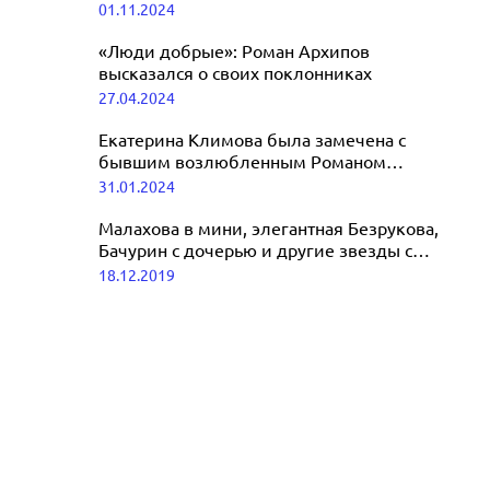
Шаляпина и Дробыша
01.11.2024
вылечился от рака во время ремиссии
01.11.2025
«Люди добрые»: Роман Архипов
высказался о своих поклонниках
27.04.2024
Екатерина Климова была замечена с
бывшим возлюбленным Романом
Архиповым
31.01.2024
Малахова в мини, элегантная Безрукова,
Бачурин с дочерью и другие звезды с
детьми на премьере «Звездных войн»
18.12.2019