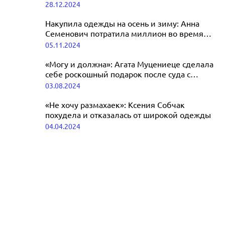
дочерью от Брэда Питта
28.12.2024
на «Оскаре»
26.01.2025
Накупила одежды на осень и зиму: Анна
Семенович потратила миллион во время
шопинга
05.11.2024
«Могу и должна»: Агата Муцениеце сделала
себе роскошный подарок после суда с
Павлом Прилучным
03.08.2024
«Не хочу размахаек»: Ксения Собчак
похудела и отказалась от широкой одежды
04.04.2024