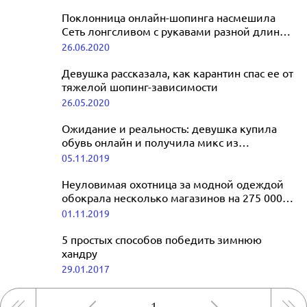
Поклонница онлайн-шопинга насмешила
Сеть лонгсливом с рукавами разной длины:
«Зато удобно смотреть на часы»
26.06.2020
Девушка рассказала, как карантин спас ее от
тяжелой шопинг-зависимости
26.05.2020
Ожидание и реальность: девушка купила
обувь онлайн и получила микс из
спортивной и вечерней пары
05.11.2019
Неуловимая охотница за модной одеждой
обокрала несколько магазинов на 275 000
рублей и избежала наказания
01.11.2019
5 простых способов победить зимнюю
хандру
29.01.2017