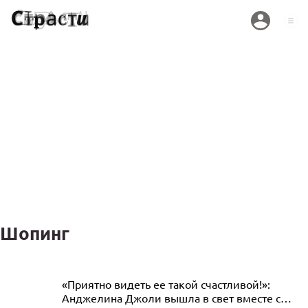
Шопинг
Держалась стойко: Анджелина Джоли
«Приятно видеть ее такой счастливой!»:
Анджелина Джоли вышла в свет вместе с
впервые вышла в свет после провала