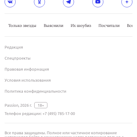
Только звезды
Выяснили
Их шоубиз
Посчитали
Всер
Редакция
Спецпроекты
Правовая информация
Условия использования
Политика конфиденциальности
Passion, 2026 г.
18+
Телефон редакции:
+7 (495) 785-17-00
Все права защищены. Полное или частичное копирование
материалов Сайта в коммерческих целях разрешено только с