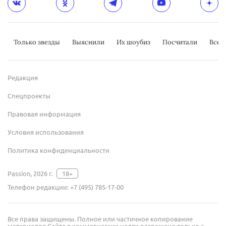
Только звезды
Выяснили
Их шоубиз
Посчитали
Всер
Редакция
Спецпроекты
Правовая информация
Условия использования
Политика конфиденциальности
Passion, 2026 г.
18+
Телефон редакции:
+7 (495) 785-17-00
Все права защищены. Полное или частичное копирование
материалов Сайта в коммерческих целях разрешено только с