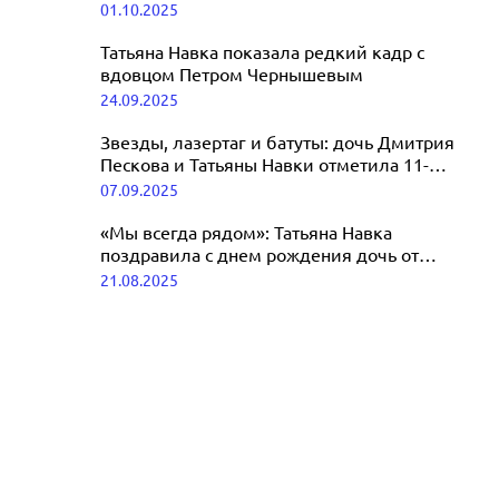
Навки
01.10.2025
впервые выступит в шоу Татьяны Навки
27.11.2025
Татьяна Навка показала редкий кадр с
вдовцом Петром Чернышевым
24.09.2025
Звезды, лазертаг и батуты: дочь Дмитрия
Пескова и Татьяны Навки отметила 11-
летие с размахом
07.09.2025
«Мы всегда рядом»: Татьяна Навка
поздравила с днем рождения дочь от
Дмитрия Пескова
21.08.2025