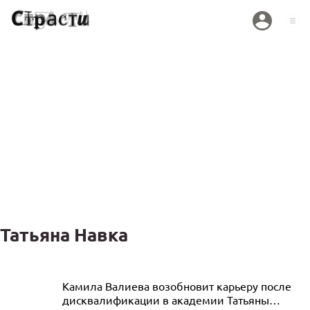
Татьяна Навка
Семилетняя дочь Анастасии
Камила Валиева возобновит карьеру после
дисквалификации в академии Татьяны
Заворотнюк и Петра Чернышева