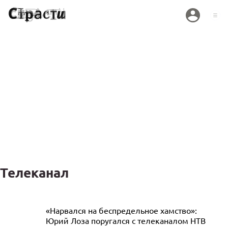
Телеканал
В Курской области 63-летний
«Нарвался на беспредельное хамство»:
Юрий Лоза поругался с телеканалом НТВ
корреспондент из Китая пострадал при