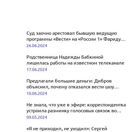
Суд заочно арестовал бывшую ведущую
программы «Вести» на «России 1» Фариду
Курбангалееву*
26.06.2024
Родственница Надежды Бабкиной
лишилась работы на известном телеканале
17.06.2024
Предлагали большие деньги: Дибров
объяснил, почему отказался вести шоу
«Дом» на ТНТ
10.06.2024
Не знала, что уже в эфире: корреспондентка
устроила разминку голосовых связок во
время трансляции парада в Москве
09.05.2024
«Я не приходил, не уходил»: Сергей