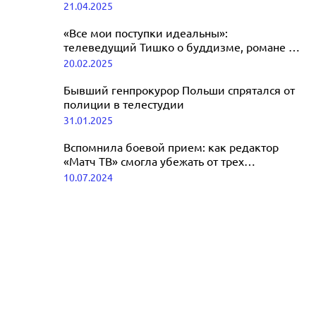
21.04.2025
атаке дрона ВСУ
26.06.2025
«Все мои поступки идеальны»:
телеведущий Тишко о буддизме, романе с
Анфисой Чеховой и участии в
20.02.2025
«Выживалити»
Бывший генпрокурор Польши спрятался от
полиции в телестудии
31.01.2025
Вспомнила боевой прием: как редактор
«Матч ТВ» смогла убежать от трех
насильников-мигрантов
10.07.2024