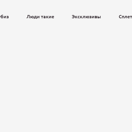
убиз
Люди такие
Эксклюзивы
Спле
Ещё
Салат