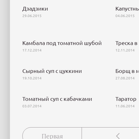
Дзадзики
Капустн
29.06.2015
04.06.2015
Камбала под томатной шубой
Треска в
17.12.2014
12.11.2014
Сырный суп с цуккини
Борщ в 
19.10.2014
27.08.2014
Томатный суп с кабачками
Таратор
03.07.2014
11.06.2014
Первая