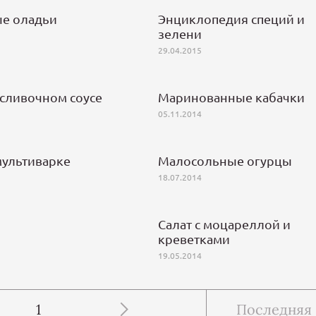
ые оладьи
Энциклопедия специй и
зелени
29.04.2015
 сливочном соусе
Маринованные кабачки
05.11.2014
мультиварке
Малосольные огурцы
18.07.2014
Салат с моцареллой и
креветками
19.05.2014
1
Последняя