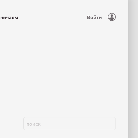
тничаем
Войти