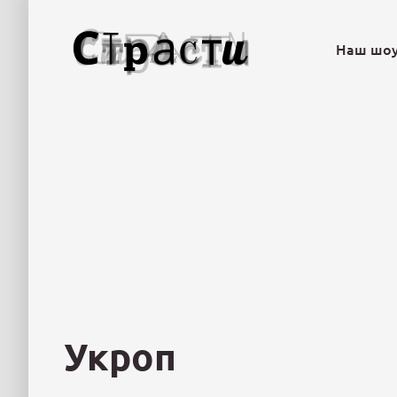
Наш шо
Укроп
Салат с