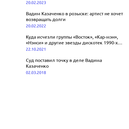
«Маска»
20.02.2023
автором хита «Ах, какая женщина!»
10.06.2024
Вадим Казаченко в розыске: артист не хочет
возвращать долги
20.02.2022
Куда исчезли группы «Восток», «Кар-мэн»,
«Нэнси» и другие звезды дискотек 1990-х
годов
22.10.2021
Суд поставил точку в деле Вадима
Казаченко
02.03.2018