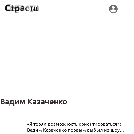
Вадим Казаченко
Пробили дверь, подкинули отраву и
«Я терял возможность ориентироваться»:
Вадим Казаченко первым выбыл из шоу
хотят посадить: что происходит с