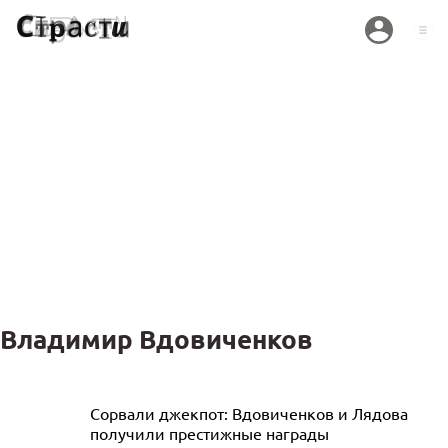
Владимир Вдовиченков
«Они не настоящие»: Вдовиченков
Сорвали джекпот: Вдовиченков и Лядова
получили престижные награды
унизил звезд российского шоу-бизнеса