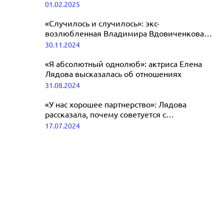
01.02.2025
01.02.2025
«Случилось и случилось»: экс-
возлюбленная Владимира Вдовиченкова
высказалась о разрыве с бросившим ее
30.11.2024
актером
«Я абсолютный однолюб»: актриса Елена
Лядова высказалась об отношениях
31.08.2024
«У нас хорошее партнерство»: Лядова
рассказала, почему советуется с
Вдовиченковым по работе
17.07.2024