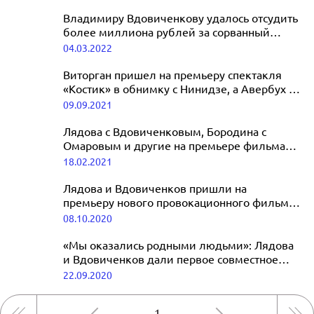
Владимиру Вдовиченкову удалось отсудить
более миллиона рублей за сорванный
отдых
04.03.2022
Виторган пришел на премьеру спектакля
«Костик» в обнимку с Нинидзе, а Авербух —
без Арзамасовой
09.09.2021
Лядова с Вдовиченковым, Бородина с
Омаровым и другие на премьере фильма
«Батя»
18.02.2021
Лядова и Вдовиченков пришли на
премьеру нового провокационного фильма
с Асмус
08.10.2020
«Мы оказались родными людьми»: Лядова
и Вдовиченков дали первое совместное
интервью
22.09.2020