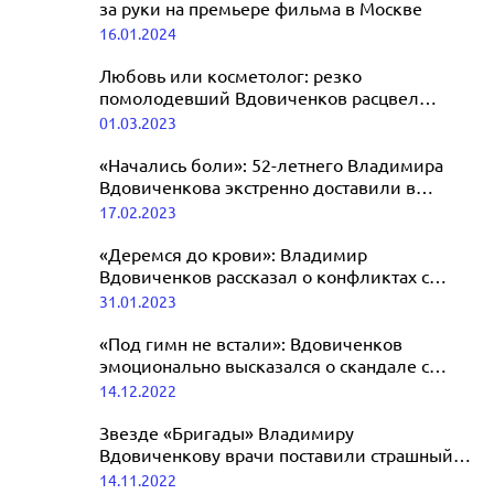
за руки на премьере фильма в Москве
16.01.2024
Любовь или косметолог: резко
помолодевший Вдовиченков расцвел
рядом с Лядовой
01.03.2023
«Начались боли»: 52-летнего Владимира
Вдовиченкова экстренно доставили в
больницу прямо с репетиции
17.02.2023
«Деремся до крови»: Владимир
Вдовиченков рассказал о конфликтах с
женой Еленой Лядовой
31.01.2023
«Под гимн не встали»: Вдовиченков
эмоционально высказался о скандале с
Орбакайте и Ургантом
14.12.2022
Звезде «Бригады» Владимиру
Вдовиченкову врачи поставили страшный
диагноз
14.11.2022