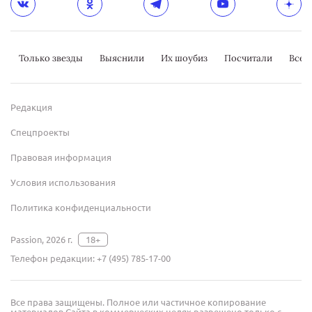
Только звезды
Выяснили
Их шоубиз
Посчитали
Всер
Редакция
Спецпроекты
Правовая информация
Условия использования
Политика конфиденциальности
Passion, 2026 г.
18+
Телефон редакции:
+7 (495) 785-17-00
Все права защищены. Полное или частичное копирование
материалов Сайта в коммерческих целях разрешено только с