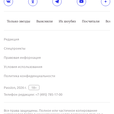
Только звезды
Выяснили
Их шоубиз
Посчитали
Всер
Редакция
Спецпроекты
Правовая информация
Условия использования
Политика конфиденциальности
Passion, 2026 г.
18+
Телефон редакции:
+7 (495) 785-17-00
Все права защищены. Полное или частичное копирование
материалов Сайта в коммерческих целях разрешено только с