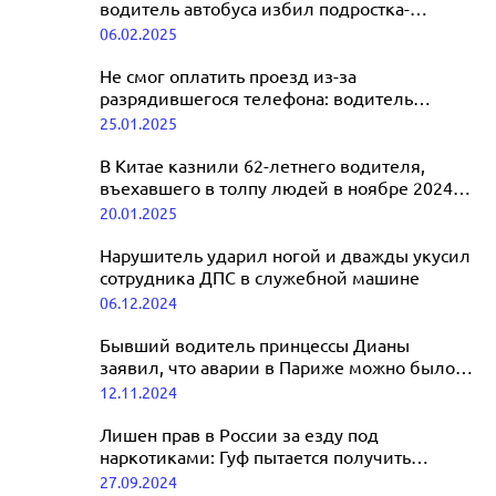
водитель автобуса избил подростка-
безбилетника
06.02.2025
Не смог оплатить проезд из-за
разрядившегося телефона: водитель
маршрутки взял в плен ребенка
25.01.2025
В Китае казнили 62-летнего водителя,
въехавшего в толпу людей в ноябре 2024
года
20.01.2025
Нарушитель ударил ногой и дважды укусил
сотрудника ДПС в служебной машине
06.12.2024
Бывший водитель принцессы Дианы
заявил, что аварии в Париже можно было
избежать
12.11.2024
Лишен прав в России за езду под
наркотиками: Гуф пытается получить
водительское удостоверение в Таиланде
27.09.2024