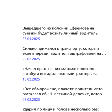
Вышедшего из колонии Ефремова на
съемки будет возить личный водитель
25.04.2025
Сильно прижался к транспорту, который
ехал впереди: водителя оштрафовали на 10
млн рублей
22.02.2025
«Начал орать на них матом»: водитель
автобуса высадил школьниц, которые
не успели оплатить проезд
13.02.2025
«Все обморожено, плачет»: водитель авто
рассказал об 11-месячной девочке, которая
чудом выжила на дороге
06.02.2025
Ударил по лицу и голове несколько раз: