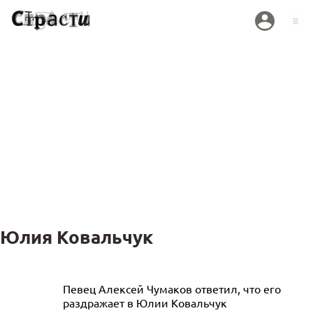
Юлия Ковальчук
«Леша такой! Ему было смешно»:
Певец Алексей Чумаков ответил, что его
раздражает в Юлии Ковальчук
Бондарчук высказалась о громком