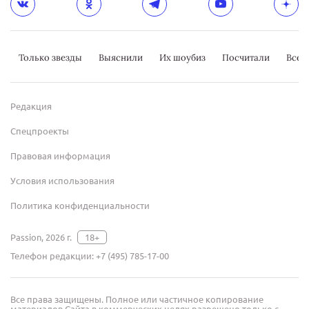
Только звезды
Выяснили
Их шоубиз
Посчитали
Всер
Редакция
Спецпроекты
Правовая информация
Условия использования
Политика конфиденциальности
Passion, 2026 г.
18+
Телефон редакции:
+7 (495) 785-17-00
Все права защищены. Полное или частичное копирование
материалов Сайта в коммерческих целях разрешено только с