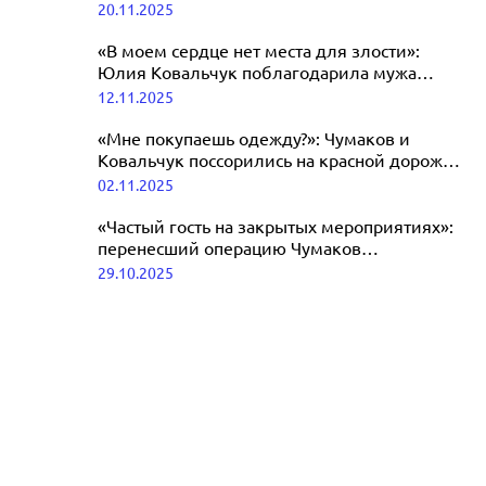
20.11.2025
интервью Чумакова про жену
04.12.2025
«В моем сердце нет места для злости»:
Юлия Ковальчук поблагодарила мужа
Алексея Чумакова в свой день рождения
12.11.2025
«Мне покупаешь одежду?»: Чумаков и
Ковальчук поссорились на красной дорожке
премии
02.11.2025
«Частый гость на закрытых мероприятиях»:
перенесший операцию Чумаков
запрашивает миллионы за корпоративы
29.10.2025