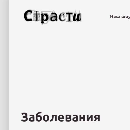
Наш шо
Заболевания
«Сгорел очен