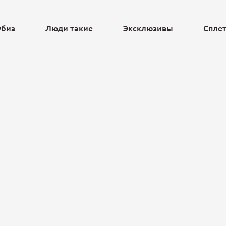
убиз
Люди такие
Эксклюзивы
Спле
Ещё
ь
«Была