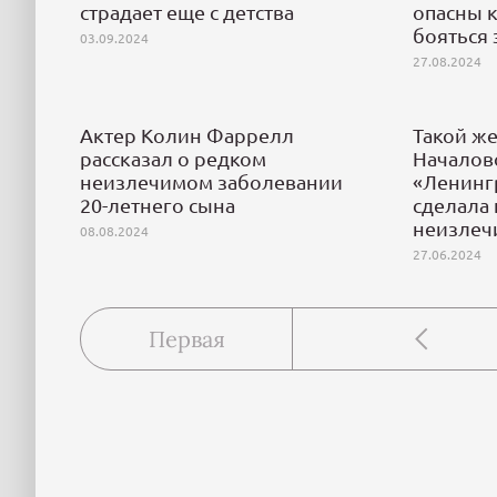
страдает еще с детства
опасны к
бояться
03.09.2024
27.08.2024
Актер Колин Фаррелл
Такой же
рассказал о редком
Началово
неизлечимом заболевании
«Ленинг
20-летнего сына
сделала
неизлеч
08.08.2024
27.06.2024
Первая