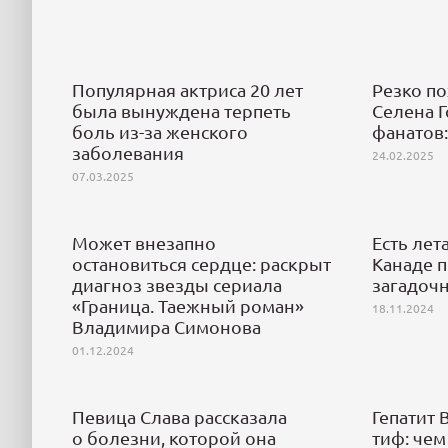
Популярная актриса 20 лет
Резко п
была вынуждена терпеть
Селена 
боль из-за женского
фанатов:
заболевания
24.02.2025
07.03.2025
Может внезапно
Есть лет
остановиться сердце: раскрыт
Канаде 
диагноз звезды сериала
загадоч
«Граница. Таежный роман»
18.11.2024
Владимира Симонова
01.12.2024
Певица Слава рассказала
Гепатит 
о болезни, которой она
тиф: чем