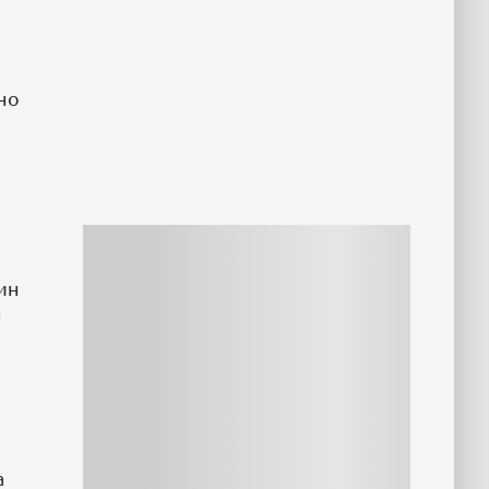
но
ин
а
а