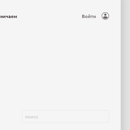
тничаем
Войти