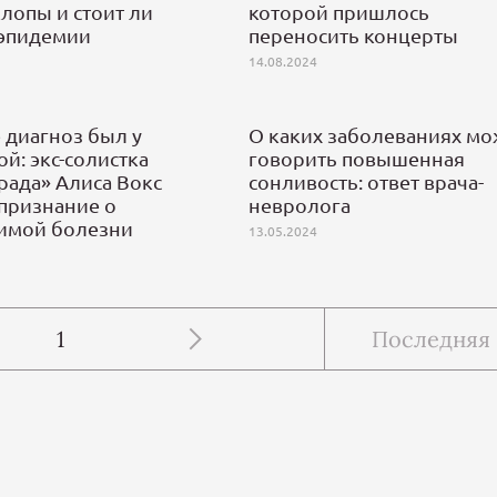
лопы и стоит ли
которой пришлось
 эпидемии
переносить концерты
14.08.2024
 диагноз был у
О каких заболеваниях мо
й: экс-солистка
говорить повышенная
рада» Алиса Вокс
сонливость: ответ врача-
 признание о
невролога
имой болезни
13.05.2024
1
Последняя