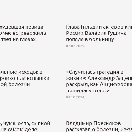
охудевшая певица
Глава Гильдии актеров ки
Гомес встревожила
России Валерия Гущина
 тает на глазах
попала в больницу
07.02.2025
альные исходы: в
«Случилась трагедия в
произошла вспышка
жизни»: Александр Зацеп
ной болезни
раскрыл, как Анциферов
лишилась голоса
03.10.2024
В, чума, оспа, сыпной
Владимир Пресняков
 на самом деле
рассказал о болезни, из-з