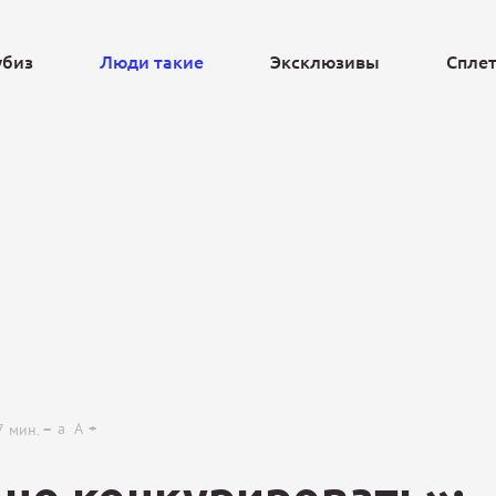
убиз
Люди такие
Эксклюзивы
Спле
Ещё
a
A
7
мин.