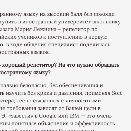
транному языку на высокий балл без помощи
ступить в иностранный университет школьнику
азала Мария Лежнина – репетитор по
ийских учеников к поступлению в первую
го, в ходе общения специалист поделилась
ностранных языков.
ь хороший репетитор? На что нужно обращать
ностранному языку?
ально безопасно, без обесценивания и
ь научить без крика и давления, применяя Soft
актера, тесно связанных с личностными
ие требования зависят от Вашей цели в
ЕГЭ, «завести» в Google или IBM — это очень
ажны понятные объяснения и эффективность
ока той цели, которую Вы поставили,