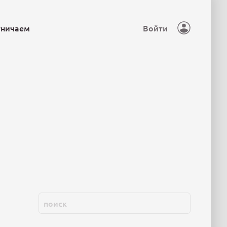
тничаем
Войти