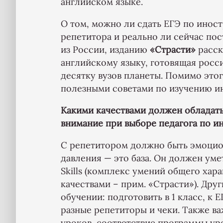
английском языке.
О том, можно ли сдать ЕГЭ по инос
репетитора и реально ли сейчас по
из России, изданию
«Страсти»
расск
английскому языку, готовящая росс
десятку вузов планеты. Помимо это
полезными советами по изучению и
Какими качествами должен обладат
внимание при выборе педагога по и
С репетитором должно быть эмоцион
давления — это база. Он должен умет
Skills (комплекс умений общего хар
качествами – прим. «Страсти»). Друг
обучении: подготовить в 1 класс, к 
разные репетиторы и чеки. Также в
уроков, соответствие программы ур