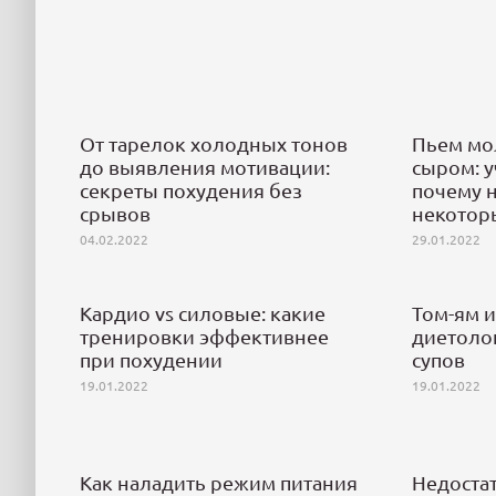
От тарелок холодных тонов
Пьем мо
до выявления мотивации:
сыром: 
секреты похудения без
почему 
срывов
некотор
04.02.2022
29.01.2022
Кардио vs силовые: какие
Том-ям и
тренировки эффективнее
диетолог
при похудении
супов
19.01.2022
19.01.2022
Как наладить режим питания
Недостат