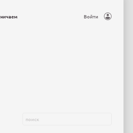
тничаем
Войти