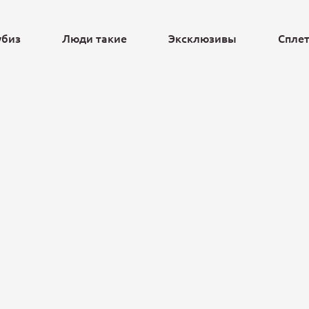
убиз
Люди такие
Эксклюзивы
Спле
Ещё