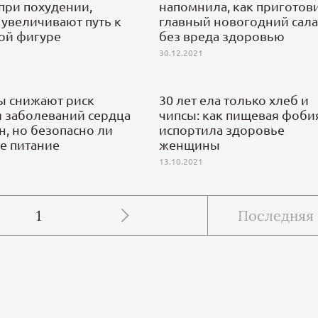
при похудении,
напомнила, как приготов
увеличивают путь к
главный новогодний сала
ой фигуре
без вреда здоровью
30.12.2021
ы снижают риск
30 лет ела только хлеб и
я заболеваний сердца
чипсы: как пищевая фоби
, но безопасно ли
испортила здоровье
е питание
женщины
13.10.2021
1
Последняя