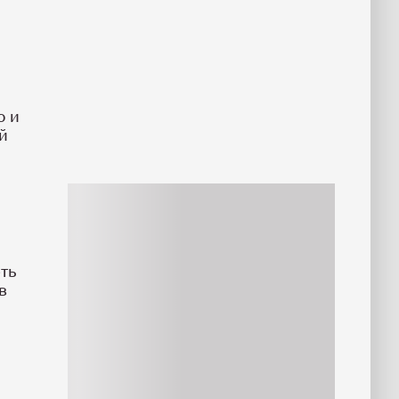
о и
ой
ть
в