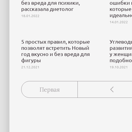
без вреда для психики,
ошибки 
рассказала диетолог
которые 
идеальн
18.01.2022
14.01.2022
5 простых правил, которые
Углевод
позволят встретить Новый
развити
год вкусно и без вреда для
у женщин
фигуры
подобно
21.12.2021
19.10.2021
Первая