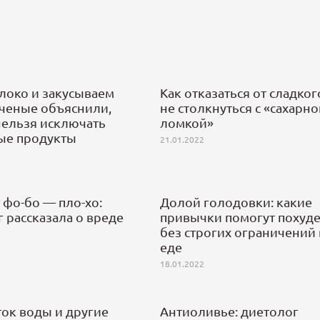
локо и закусываем
Как отказаться от сладког
ученые объяснили,
не столкнуться с «сахарн
нельзя исключать
ломкой»
ые продукты
21.01.2022
 фо-бо — пло-хо:
Долой голодовки: какие
 рассказала о вреде
привычки помогут похуде
без строгих ограничений 
еде
18.01.2022
ок воды и другие
Антиоливье: диетолог