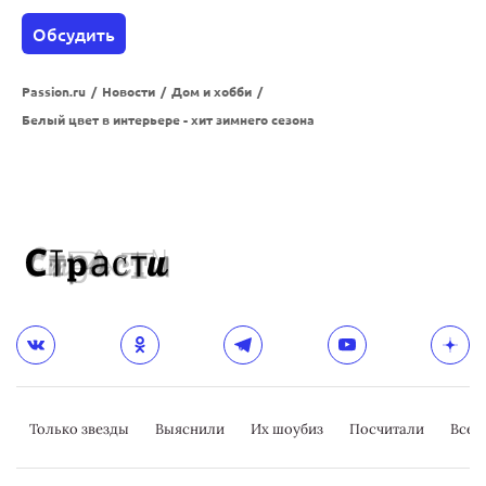
Обсудить
Passion.ru
/
Новости
/
Дом и хобби
/
Белый цвет в интерьере - хит зимнего сезона
Только звезды
Выяснили
Их шоубиз
Посчитали
Всер