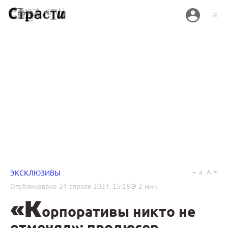
a
A
ЭКСКЛЮЗИВЫ
Опубликовано
24 апреля 2024, 15:18
2
мин.
«К
орпоративы никто не
отменял»: продюсер