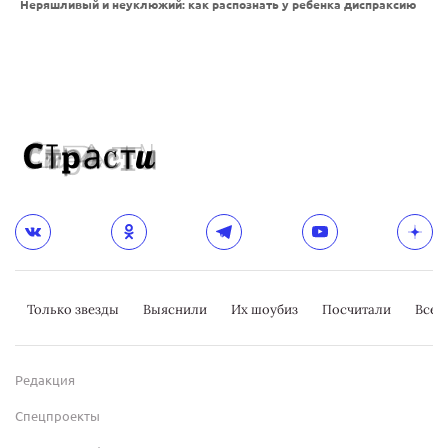
Неряшливый и неуклюжий: как распознать у ребенка диспраксию
Только звезды
Выяснили
Их шоубиз
Посчитали
Всер
Редакция
Спецпроекты