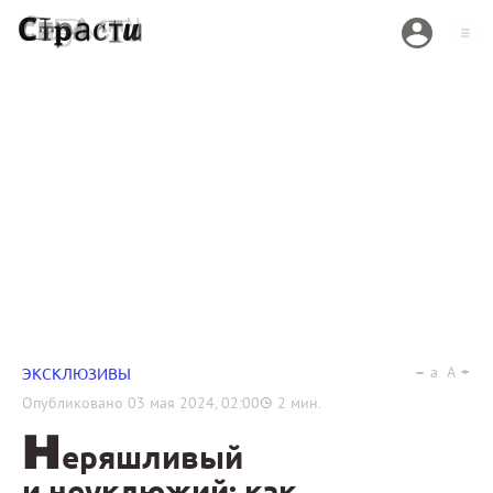
a
A
ЭКСКЛЮЗИВЫ
Опубликовано
03 мая 2024, 02:00
2
мин.
Н
еряшливый
и неуклюжий: как