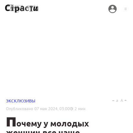
a
A
ЭКСКЛЮЗИВЫ
Опубликовано
07 мая 2024, 03:00
2
мин.
П
очему у молодых
женщин все чаще