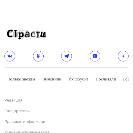
Только звезды
Выяснили
Их шоубиз
Посчитали
Всер
Редакция
Спецпроекты
Правовая информация
Условия использования