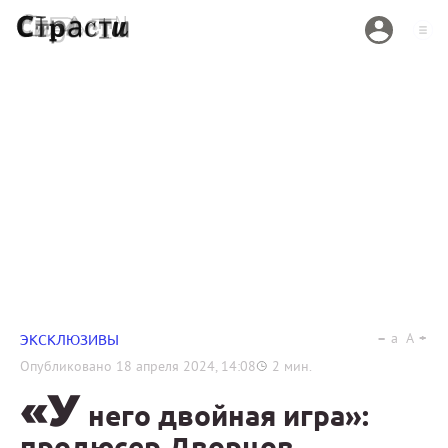
a
A
ЭКСКЛЮЗИВЫ
Опубликовано
18 апреля 2024, 14:08
2
мин.
«У
него двойная игра»:
продюсер Дворцов