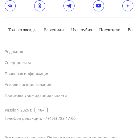
Только звезды
Выяснили
Их шоубиз
Посчитали
Всер
Редакция
Спецпроекты
Правовая информация
Условия использования
Политика конфиденциальности
Passion, 2026 г.
18+
Телефон редакции:
+7 (495) 785-17-00
Все права защищены. Полное или частичное копирование