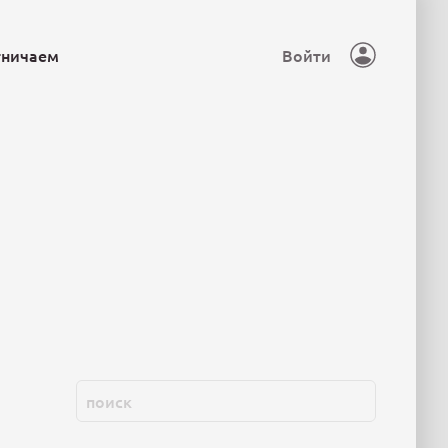
тничаем
Войти