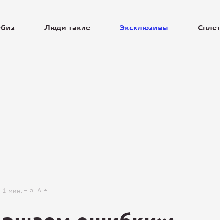
убиз
Люди такие
Эксклюзивы
Спле
Ещё
a
A
1
мин.