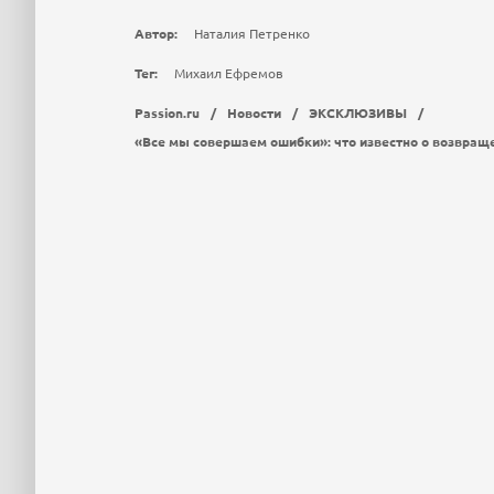
Автор:
Наталия Петренко
Тег:
Михаил Ефремов
Passion.ru
/
Новости
/
ЭКСКЛЮЗИВЫ
/
«Все мы совершаем ошибки»: что известно о возвращ