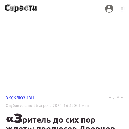
a
A
ЭКСКЛЮЗИВЫ
Опубликовано
26 апреля 2024, 16:32
1
мин.
«З
ритель до сих пор
ждет»: продюсер Дворцов