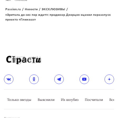
Passion.ru
/
Новости
/
ЭКСКЛЮЗИВЫ
/
«Зритель до сих пор ждет»: продюсер Дворцов оценил перезапуск
проекта «Глюкоза»
Только звезды
Выяснили
Их шоубиз
Посчитали
Всер