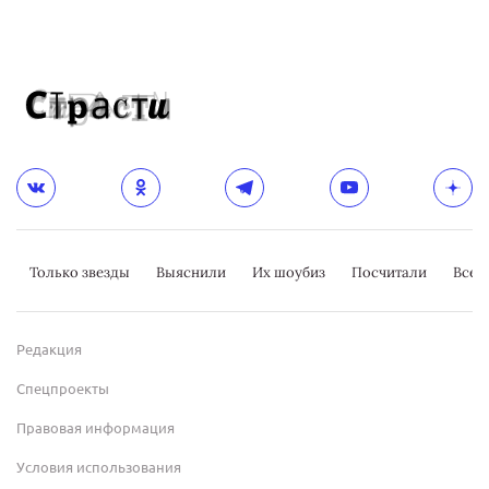
Только звезды
Выяснили
Их шоубиз
Посчитали
Всер
Редакция
Спецпроекты
Правовая информация
Условия использования