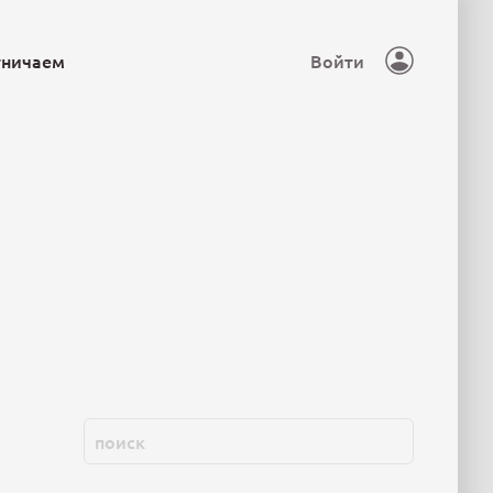
тничаем
Войти