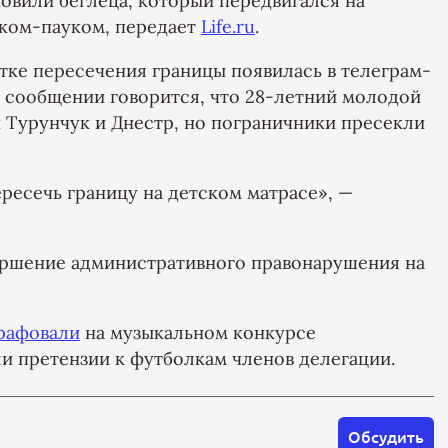
овили беглеца, который передвигался на
еком-пауком, передает
Life.ru
.
ке пересечения границы появилась в телеграм-
 сообщении говорится, что 28-летний молодой
 Турунчук и Днестр, но пограничники пресекли
ресечь границу на детском матрасе», —
вершение административного правонарушения на
рафовали
на музыкальном конкурсе
ли претензии к футболкам членов делегации.
Обсудить