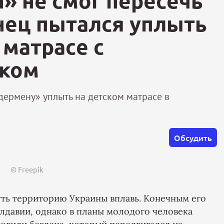
» не смог пересечь
нец пытался уплыть
матрасе с
уком
дермену» уплыть на детском матрасе в
Обсудить
© Freepik
ть территорию Украины вплавь. Конечным его
лдавии, однако в планы молодого человека