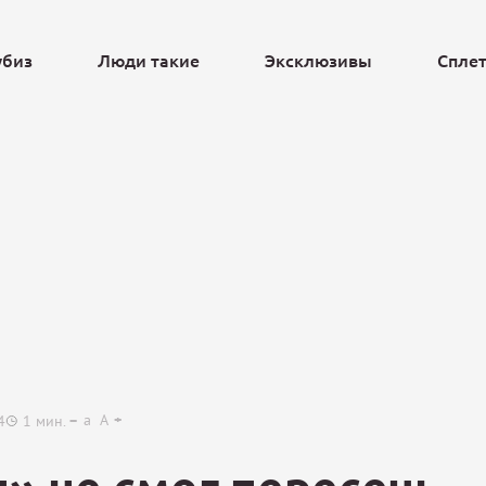
убиз
Люди такие
Эксклюзивы
Спле
Ещё
a
A
4
1
мин.