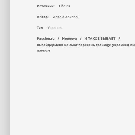
Источник:
Life.ru
Автор:
Артем Хохлов
Тег:
Украина
Passion.ru
/
Новости
/
И ТАКОЕ БЫВАЕТ
/
«Спайдермен» не смог пересечь границу: украинец п
пауком