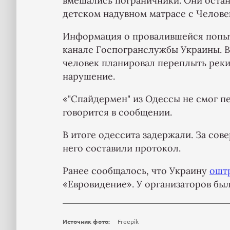
вмешались пограничники. Они остан
детском надувном матрасе с Челов
Информация о провалившейся попыт
канале Госпогранслужбы Украины. В
человек планировал переплыть реки
нарушение.
«"Спайдермен" из Одессы не смог пе
говорится в сообщении.
В итоге одессита задержали. За со
него составили протокол.
Ранее сообщалось, что Украину
ошт
«Евровидение». У организаторов бы
Источник фото:
Freepik