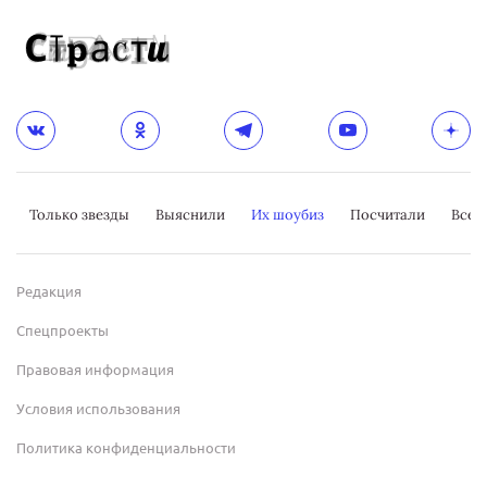
Только звезды
Выяснили
Их шоубиз
Посчитали
Всер
Редакция
Спецпроекты
Правовая информация
Условия использования
Политика конфиденциальности