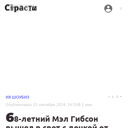
a
A
ИХ ШОУБИЗ
Опубликовано
25 сентября 2024, 14:35
1
мин.
6
8-летний Мэл Гибсон
вышел в свет с дочкой от