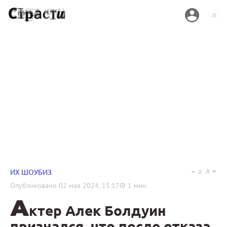
a
A
ИХ ШОУБИЗ
Опубликовано
02 мая 2024, 15:17
1
мин.
А
ктер Алек Болдуин
признался, что после отказа