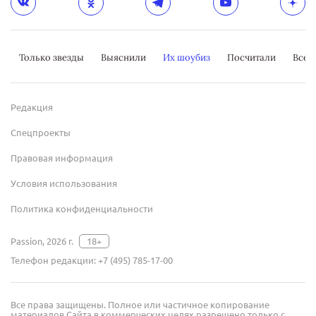
Только звезды
Выяснили
Их шоубиз
Посчитали
Всер
Редакция
Спецпроекты
Правовая информация
Условия использования
Политика конфиденциальности
Passion, 2026 г.
18+
Телефон редакции:
+7 (495) 785-17-00
Все права защищены. Полное или частичное копирование
материалов Сайта в коммерческих целях разрешено только с